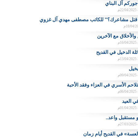
جوركم آل البناي
م
قتل مشاعرك؟“ للكاتب مصطفى مهدي آل غزوي
والأخلاق مع الآخرين
م
ئلة الدخيل في القديح
م
خيل
م
تلاحم الأسري في العزاء وفقد الأحبة
م
ي العيد
م
و مستقبل واعد..
م
سة» في القديح أيام زمان