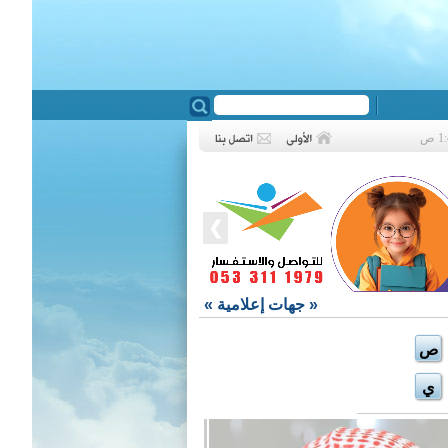
❮
«
جهات إعلامية
»
ص
ي