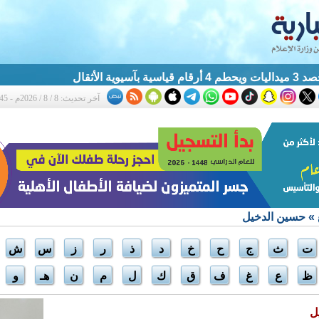
آسيوية الأثقال
آخر تحديث: 8 / 8 / 2026م - 1:45 ص
» حسين الدخيل
ت
ث
ج
ح
خ
د
ذ
ر
ز
س
ش
ظ
ع
غ
ف
ق
ك
ل
م
ن
هـ
و
ل