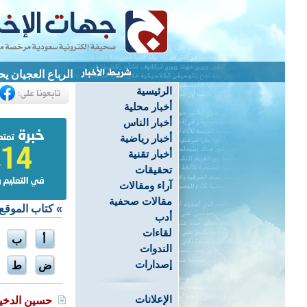
الرباع العجيان يحصد 3 ميداليات ويحطم 4 أرقام قياسية ب
الرئيسية
أخبار محلية
أخبار الناس
أخبار رياضية
أخبار تقنية
تحقيقات
آراء ومقالات
مقالات صحفية
»
كتاب الموقع
أدب
لقاءات
أ
ب
الندوات
إصدارات
ض
ط
الإعلانات
حسين الدخي