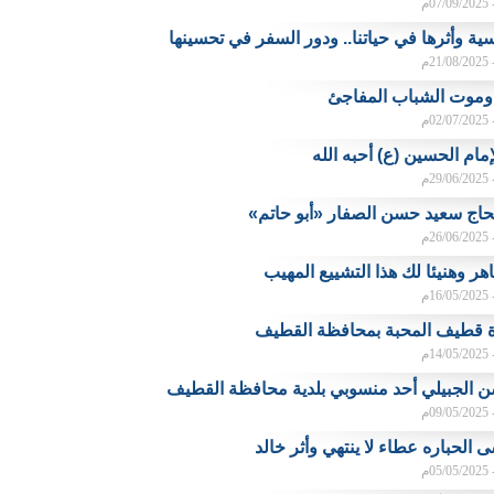
م
سية وأثرها في حياتنا.. ودور السفر في تحسينها
م
 وموت الشباب المفاجئ
م
مام الحسين (ع) أحبه الله
م
حاج سعيد حسن الصفار «أبو حاتم»
م
اهر وهنيئا لك هذا التشييع المهيب
م
 قطيف المحبة بمحافظة القطيف
م
الجبيلي أحد منسوبي بلدية محافظة القطيف
م
الحباره عطاء لا ينتهي وأثر خالد
م