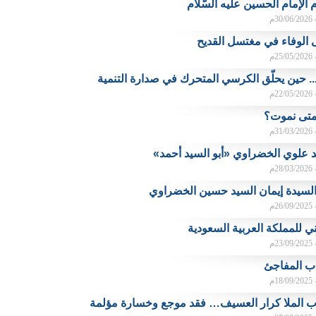
 الإمام الحسين عليه السّلام
م
ى الوفاء في مغتسل القديح
م
د.. حين يحلّق الكرسي المتحرك في صدارة التنمية
م
تى نموت؟
م
 علوي الخضراوي «أبو السيد أحمد»
م
لسيدة إيمان السيد حسين الخضراوي
م
ي للمملكة العربية السعودية
م
ب المفاجئ
م
ب الملا كرار العسيف… فقد موجع وخسارة مؤلمة