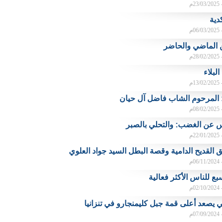
م
دية
م
 الماضي والحاضر
م
لبلاء
م
: المرحوم الشاب فاضل آل حيان
م
 عن الغضب: والتحلي بالصبر
م
 القديح الدامية وقصة البطل السيد جواد العلوي
م
بع للناس الأكثر فعالية
م
ي يصعد أعلى قمة جبل كليمنجارو في تنزانيا
م