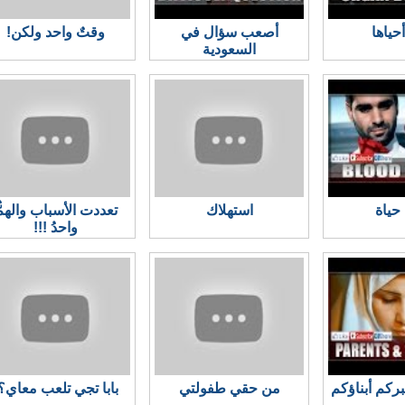
حياها
أصعب سؤال في
وقتٌ واحد ولكن!
السعودية
حياة
استهلاك
تعددت الأسباب والهمُ
واحدُ !!!
بركم أبناؤكم
من حقي طفولتي
بابا تجي تلعب معاي؟