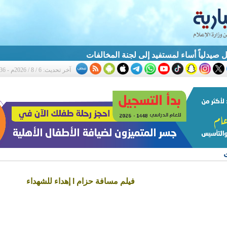
 صيدلياً أساء لمستفيد إلى لجنة المخالفات
آخر تحديث: 6 / 8 / 2026م - 10:36 ص
فيلم مسافة حزام l إهداء للشهداء