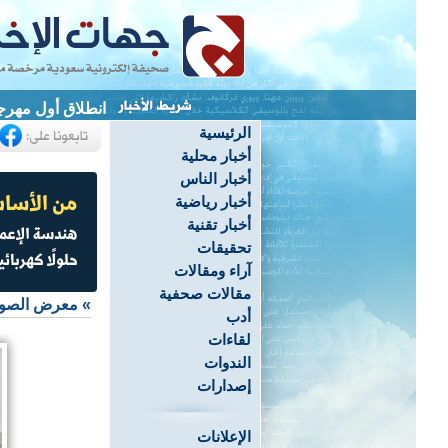
انطلاق أول مهرج
الرئيسية
أخبار محلية
أخبار الناس
أخبار رياضية
أخبار تقنية
تحقيقات
آراء ومقالات
مقالات صحفية
»
معرض الصو
أدب
لقاءات
الندوات
إصدارات
الإعلانات