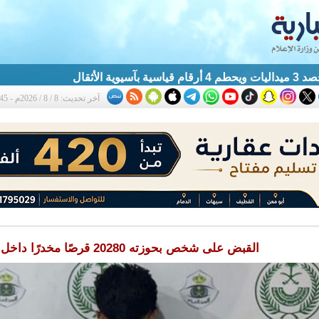
آسيوية الأثقال
آخر تحديث: 8 / 8 / 2026م - 1:45 ص
القبض على شخص بحوزته 20280 قرصًا مخدرًا داخل أكياس أرز