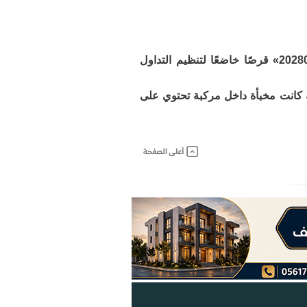
ألقت القوة الخاصة لأمن الطرق بمحافظة الطائف القبض على شخص بحوزته «20280» قرصًا خاضعًا لتنظيم التداول
ه كانت مخبأة داخل مركبة تحتوي على