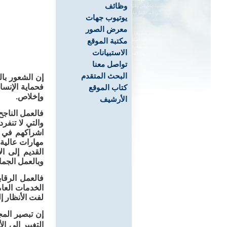
وظائف
يوتيوب جهات
معرض الصور
مكتبة الموقع
الاستبيانات
تواصل معنا
البحث المتقدم
إن الشعور بال
فحماية الإنسان
كتاب الموقع
وإخلاص.
الأرشيف
فالعمل الناجح
والتي لا تنفر
اشراكهم في ات
مهارات عالية 
القديم إلى ال
وبالعمل الجما
فالعمل الرقا
الخدمات العا
لفت الأنظار 
إن تبصير الم
التغيير إلى ا