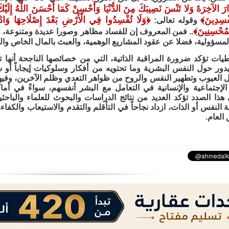
َارَ الآخِرَةَ وَلا تَنْسَ نَصِيبَكَ مِنَ الدُّنْيَا وَأَحْسِنْ كَمَا أَحْسَنَ اللَّهُ إِلَيْك
ْسِدِينَ
﴾
﴿
وَلَا تُفْسِدُوا فِي الْأَرْضِ بَعْدَ إِصْلَاحِهَا وَادْ
وقوله تعالى:
مُحْسِنِينَ
﴾
.. فمن المعروف إن للفساد مظاهر وصورا عديدة ومتنوعة، و
مسؤولية، فضلا عن عقود المشاريع الوهمية، والعبث بالمال الخاص والع
يات تؤكد ضرورة المراقبة الذاتية، التي من خصائصها الناجحة أنها ت
دور حول النفس البشرية وما تحتويه من أفكار وسلوكيات إيجاباً أو سل
 العيوب وتطهير النفس والروح من ظواهر التعدي وظلم الآخرين، وفيه
لإجتماعية والإنسانية في التعامل مع البشر أنفسهم، سواءً في أما
هذا الصدد تؤكد العديد من نتائج الدراسات والبحوث للعلماء والباحث
النفس أو الذات، ازداد نجاحاً في التأقلم والتقدم والاستيعاب والكفاء
العام.