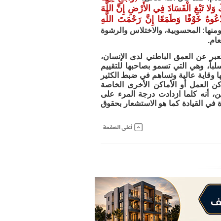
َ وَلا تَبْغِ الْفَسَادَ فِي الأَرْضِ إِنَّ اللَّهَ
عُوهُ خَوْفًا وَطَمَعًا إِنَّ رَحْمَتَ اللَّهِ
منها: المحسوبية، والاختلاس والرشوة
ام.
عبر عن العمق الباطني لدى الإنسان،
باً، وهي التي تسمو بصاحبها للتقييم
ا وقاية عالية وتساهم في ضبط الكثير
كن العمل أو الأماكن الأخرى الخاصة
ين، أنه كلما ازدادت درجة المرء على
ة في القيادة كما هو الاستشعار بحقوق