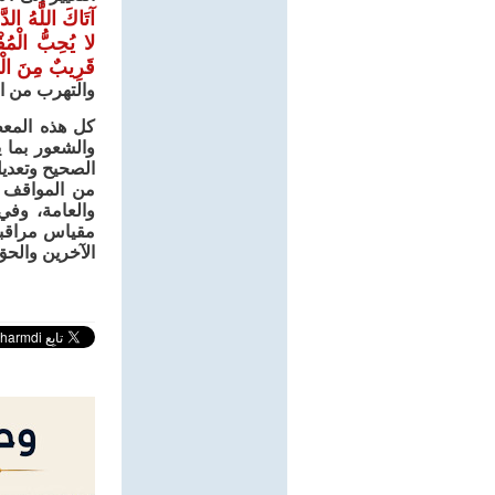
آتَاكَ اللَّهُ الدّ
لا يُحِبُّ الْمُف
قَرِيبٌ مِنَ الْ
والتهرب من ال
كل هذه المعط
والشعور بما ي
الصحيح وتعديل
من المواقف ا
والعامة، وفي 
مقياس مراقبة 
الآخرين والحق 