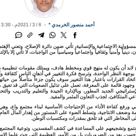
أحمد منصور الخرمدي
*
6 / 3 / 2021م - 3:30 ص
مسؤولية الاجتماعية والإنسانية، تأتي ضمن دائرة الإصلاح، وتعني الإهت
، دينياً وأمنياً وثقافياً واجتماعياً وسياسياً من الواجبات، لا تأتي إلا ب
 لابد أن يكون له منهج قوي ومخطط هادف، ويمتلك مقومات تنظيمية ذات 
د بوجهة النظر الواحدة، وترسخ فكرة التغيير في أذهان الناس كثقافة و
خاد القرارات باعتبار هذا التغيير سوف يكون جزءاً متأصلاً من حيا
وجهود قائمة على المعرفة، تعمل على تذليل الصعوبات التي قد تعيق م
إستراتيجي الجديد المطور، وبالإدارة الجيدة والتعليم والتدريب والت
عي المتكافئ، لجذب التعاون المثمر والمفيد.
بي ورفع كفاءة الأداء من الإحتياجات الأساسية لبناء مجتمع واع، 
مة وضعف الانتاجية، وتسلط الضوء على المستور من إهدار المال العام
إلى المخاطر التي قد تلحق بمقدرات ومكتسبات الوطن.
جتمع وتشجيعهم على المساعدة في كشف المفسدين، وتوعية المجتمع بأ
لأحسن، يعد من الضروريات بل من الأمور العظيمة التي حث عليها الإسل