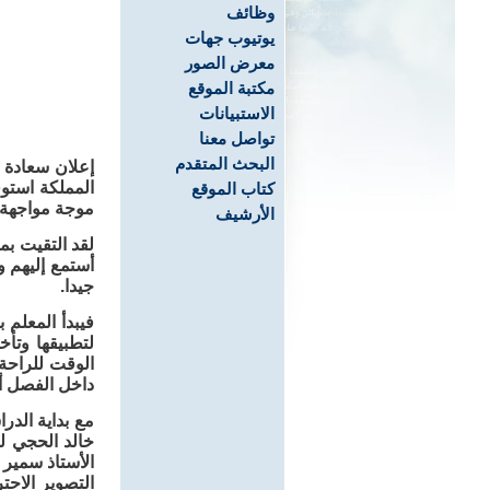
وظائف
يوتيوب جهات
معرض الصور
مكتبة الموقع
الاستبيانات
تواصل معنا
البحث المتقدم
إعلان سعادة و
المملكة استوق
كتاب الموقع
موجة مواجهة 
الأرشيف
لقد التقيت بم
أستمع إليهم وف
جيدا.
فيبدأ المعلم 
لتطبيقها وتأخ
الوقت للراحة 
داخل الفصل أ
مع بداية الدرا
خالد الحجي ل
الأستاذ سمير 
التصوير الاحتر