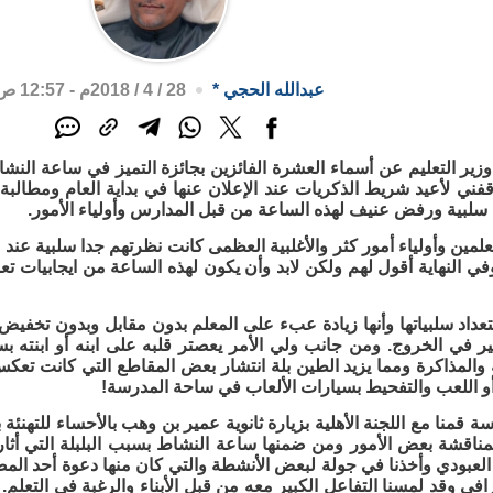
عبدالله الحجي
*
28 / 4 / 2018م - 12:57 ص
زير التعليم عن أسماء العشرة الفائزين بجائزة التميز في ساعة الن
فني لأعيد شريط الذكريات عند الإعلان عنها في بداية العام ومطالبة 
سلبية ورفض عنيف لهذه الساعة من قبل المدارس وأولياء الأمور.
علمين وأولياء أمور كثر والأغلبية العظمى كانت نظرتهم جدا سلبية ع
ي النهاية أقول لهم ولكن لابد وأن يكون لهذه الساعة من ايجابيات تعود 
بتعداد سلبياتها وأنها زيادة عبء على المعلم بدون مقابل وبدون تخفي
ير في الخروج. ومن جانب ولي الأمر يعصتر قلبه على ابنه أو ابنته 
والمذاكرة ومما يزيد الطين بلة انتشار بعض المقاطع التي كانت تعكس
و اللعب والتفحيط بسيارات الألعاب في ساحة المدرسة!
سة قمنا مع اللجنة الأهلية بزيارة ثانوية عمير بن وهب بالأحساء للتهنئة ب
مناقشة بعض الأمور ومن ضمنها ساعة النشاط بسبب البلبلة التي أثارت
العبودي وأخذنا في جولة لبعض الأنشطة والتي كان منها دعوة أحد ال
افي وقد لمسنا التفاعل الكبير معه من قبل الأبناء والرغبة في التعلم. 