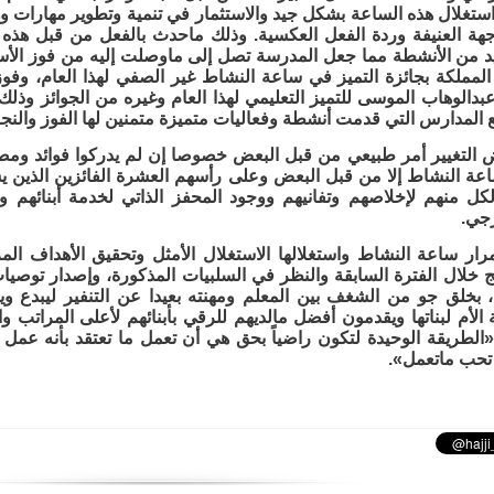
ستغلال هذه الساعة بشكل جيد والاستثمار في تنمية وتطوير مهارات وه
اجهة العنيفة وردة الفعل العكسية. وذلك ماحدث بالفعل من قبل هذه
يد من الأنشطة مما جعل المدرسة تصل إلى ماوصلت إليه من فوز الأستاذ
مملكة بجائزة التميز في ساعة النشاط غير الصفي لهذا العام، وفوز
بدالوهاب الموسى للتميز التعليمي لهذا العام وغيره من الجوائز وذل
ع المدارس التي قدمت أنشطة وفعاليات متميزة متمنين لها الفوز والنج
التغيير أمر طبيعي من قبل البعض خصوصا إن لم يدركوا فوائد ومص
ة النشاط إلا من قبل البعض وعلى رأسهم العشرة الفائزين الذين 
 لكل منهم لإخلاصهم وتفانيهم ووجود المحفز الذاتي لخدمة أبنائهم و
رجي.
ار ساعة النشاط واستغلالها الاستغلال الأمثل وتحقيق الأهداف الم
مج خلال الفترة السابقة والنظر في السلبيات المذكورة، وإصدار توصيا
، بخلق جو من الشغف بين المعلم ومهنته بعيدا عن التنفير ليبدع ويتم
ة الأم لبناتها ويقدمون أفضل مالديهم للرقي بأبنائهم لأعلى المراتب
«الطريقة الوحيدة لتكون راضياً بحق هي أن تعمل ما تعتقد بأنه عمل
تحب ماتعمل».