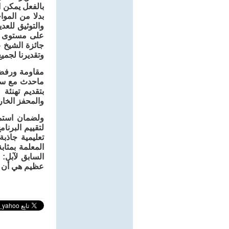
بالفعل يمكن ا
بدلا من المو
والتوثيق للعد
على مستوى ال
جائزة الشيخ ع
وتقديرنا لجمي
مقاومة ورفض 
ماحدث مع ساع
بتقديم تهنئة
والمحفز الخا
ولضمان استمر
لتقييم البرنا
تعليمية جاذبة
المعلمة بمثاب
السابق لآبل: 
عظيم هي أن 