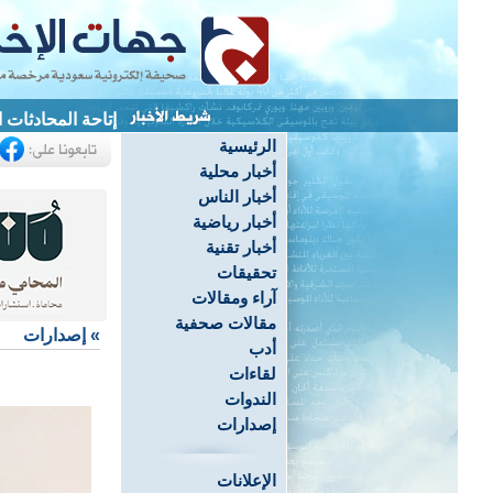
إتاحة المحادثات 
الرئيسية
أخبار محلية
أخبار الناس
أخبار رياضية
أخبار تقنية
تحقيقات
آراء ومقالات
مقالات صحفية
»
إصدارات
أدب
لقاءات
الندوات
إصدارات
الإعلانات