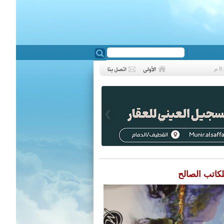
❮
كاتب الصالح