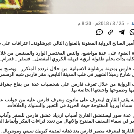
ة
25 / 3 / 2018م - 8:30 م
مير الصالح الرواية المعنونة بالعنوان التالي «برشلونة.. اعترافات على
ة الضوء على عدة مواضيع، والنص المختصر الوارد والمقتبس من غلاف
ة بدأت بحلم طفولة لرؤية فريقه الكروي المفضل... فسفر... فغرام..»
 فارس بمدينة برشلونة الاسبانية من خلال تردده المتكرر.. ويصبح 
بل شارع رمبلا الشهير في قلب المدينة النابض، مقر فارس شبه الرسمي 
ث الرواية من خلال تعرف فارس على شخصيات عدة من بقاع جغرافي
مها وطموحها واجندتها الخاصة بها.
اية يقف القارئ ليتعرف على مادون وتعرف فارس عليه من جوانب عدي
ماء أوروبا المفتوحة حيث الحرية في التعبير والسلوك والعلاقات.
 عدة صور ليستنشق القارئ أسباب ازدياد عشق فارس للسفر وآداب ا
ر في سماء السقف المفتوح والانهال من تعدد قراءات الفكر وأنماط ال
قارئ لمعرفة مصير فارس بعد ذهابه لمدينة كيوبيك سيتي ومونتريال.