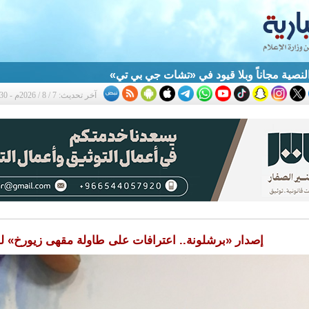
النصية مجاناً وبلا قيود في «تشات جي بي تي»
آخر تحديث: 7 / 8 / 2026م - 8:30 م
إصدار «برشلونة.. اعترافات على طاولة مقهى زيورخ» لل