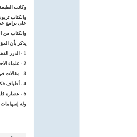
وكانت الطبعة الأ
والكتاب تربو
على برامج عدي
والكتاب من القطع الوزيري ويقع في
يذكر بأن المؤلف من موا
1 - الدرر الذهبية في الزيارة الحسينية ط، 1,1421 هـ 2 1424 هـ
2 - علماء الاحساء بين العلم والعمل ط 1424 هـ
3 - مقالات في التربية والاجتماع ط 1 1433 هـ
4 - أطياف فكرية ط 1 1435 هـ
5 - عصارة فلم ط 1438 هـ
وله إسهامات و