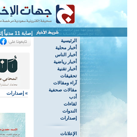
إصابة 11 مدنياً إثر سقوط مقذوفات حوثية على نجران
الرئيسية
أخبار محلية
أخبار الناس
أخبار رياضية
أخبار تقنية
تحقيقات
آراء ومقالات
مقالات صحفية
»
إصدارات
أدب
لقاءات
الندوات
إصدارات
الإعلانات