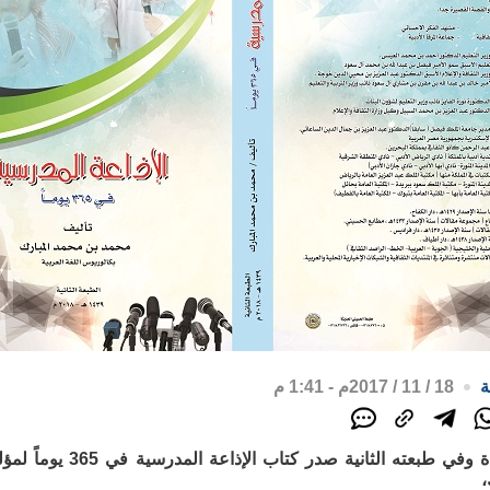
ة
18 / 11 / 2017م - 1:41 م
في حلة جديدة وفي طبعته 
،