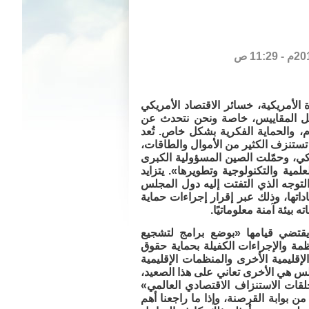
لأمريكية، خسائر الاقتصاد الأمريكي
ويًا.. هذا رقم صادم بكل المقاييس، خاصة ونحن نتحدث عن
ام، والحماية الفكرية بشكل خاص. تُعد
ستنزف الكثير من الأموال والطاقات،
ريكي، وحمّلت الصين المسؤولية الكبرى
مية والتكنولوجية وتطويرها». يتزايد
التوجه الذي التفتت إليه دول المجلس
تها، وذلك عبر إقرار إجراءات حماية
بيئة آمنة معلوماتيًا.
 يقتضي قيامها «بوضع برامج لتشجيع
نظمة والإجراءات الكفيلة بحماية حقوق
إقليمية الأخرى والمنظمات الإقليمية
جلس هي الأخرى تعاني على هذا الصعيد،
قات الاستنزاف الاقتصادي العالمي»
ن بوابة القرصنة، وإذا ما راجعنا أهم