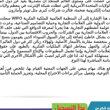
لتي حصلت على مستوى العالم فسنجد أن مصدرها بعيد عن دول الم
ولايات المتحدة الأمريكية التي عطلت شبكة الإنترنت في معظم ولايا
جمات إلكترونية ضخمة، فتأثرت شركات كبرى مثل تويتر وأمازون.
ومن المناسب هنا ال
ت الدولية على العلامات التجارية وحماية التصاميم الصناعية، وعزت ذ
عولمة أنشطتهم التجارية. هذا يجرنا لمعرفة الدوافع التي تقف خلف الان
العلامات التجارية بين الشركات، والحروب الاقتصادية بين الدول، بينما
ت بشكل خاطئ، إضافة إلى تجار السوق السوداء الذين يقومون بنسخ البر
ر منخفضة مقارنة بالأسعار الأصلية، ولهؤلاء زبائن كثر في دول العالم ال
فراد، والجهل بمخاطر انتهاك الملكيات الفكرية. بالطبع، فإن حقو
علامات التجارية وإنما تشمل المطبوعات والإنتاج المسموع والمرئي، غ
ا مستهلكة كبيرة له، لذا فإن التركيز انصبّ على الأشكال الأخرى التي ت
ادية المباشرة لهذا النوع.
اقع هناك مهام ينبغي على الجهات المعنية القيام بها، تتلخص في: أ
التوعية، وتفعيل مراكز براءات الاختراع المحلية، وتعزيز الحماية التأم