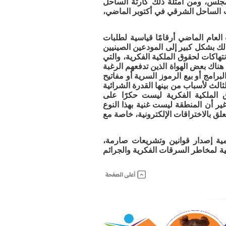
جلس، ومن أمثلة ذلك كارثة الساحل
ت الساحل الشرقي في أكتوبر الماضي،
إشارة إلى أن المنظمة العالمية للملكية الفكرية WIPO سجلت العام الماضي أرقامًا قياسية لطلبات
لك بشكل كبير إلى المودعين الصينيين
تهاكات لحقوق الملكية الفكرية، والتي
 هناك بعض الهواة الذين تدفعهم الرغبة
امج أو بيع الرموز السرية أو مفاتيح
ثالث لأسباب من بينها القدرة الشرائية
ق الملكية الفكرية ليست حكرًا على
ير أن المنطقة ليست غنية بهذا النوع
تعلق بالاختراقات الإلكترونية، خاصة مع
همية إصدار قوانين وتشريعات صارمة،
ينية لمخاطر السرقات الفكرية والجرائم