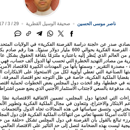
ناصر موسى الحسين
صحيفة الوسيل القطرية
29 / 3 / 2017م - 11:29 ص
تصادي صدر عن «لجنة دراسة القرصنة الفكرية» في الولايات المتحدة ا
نتيجة عمليات القرصنة الفكرية بحوالي 600 مليار دولار سن
 من العالم الذي يُنظر إليه باعتباره ملتزمًا بثقافة الحقوق بشكل ع
رية من مصادر التهديد الخطرة التي تحسب لها الدول ألف حساب، فهي ت
ة - مصدرة التقرير - وسمتها بأنها من المهددات الكبيرة للاقتصاد الأم
 الصناعية التي تعطي أولوية لكل من الاستحواذ على الابتكارات العل
 بقضايا الملكية الفكرية، خاصة في ظل التوجه نحو اقتصاد المعرفة، 
انه في خططها، وقد اتخذت دول المجلس بعض الخطوات لحماية اقتصادا
ية، مدفوعة بالسعي لاجتذاب الاستثمار الأجنبي الذي يضع ضمن اشتراطاته 
اءات التي اتخذتها دول المجلس، تضمين الاتفاقية الاقتصادية نصًا
م الابتكار والاختراع، وتتعاون في مجال الملكية الفكرية وتطوير الأ
خترعين، وتنسق سياساتها في هذه المجالات تجاه الدول والتجمعات ال
ذا كانت أمريكا نفسها تعاني من انتهاكات الملكية الفكرية فإن دول الم
رز» تبالغ بالقول بأن القرصنة في دول المجلس تشكل «حلقة من حل
يجية ليست بهذه الضخامة لتصل إلى حد التأثير على الاقتصاد العالمي م