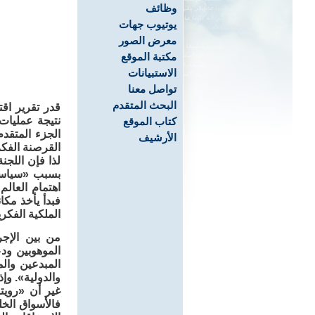
وظائف
يوتيوب جهات
معرض الصور
مكتبة الموقع
الاستبيانات
تواصل معنا
البحث المتقدم
قدر تقرير اق
كتاب الموقع
الجزء المتقدم
الأرشيف
القرصنة الفك
لذا فإن اللجن
بسبب «سياستها
اهتمام العالم
فبدأ يأخذ مك
الملكية الفكر
من بين الإجر
الموهوبين ودع
المبدعين والم
والدولية». وإ
غير أن «رويت
فالأسواق الخل