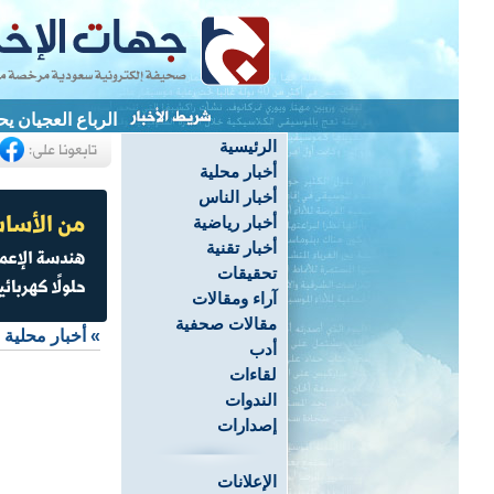
الرباع العجيان يحصد 3 ميداليات ويحطم 4 أرقام قياسية ب
الرئيسية
أخبار محلية
أخبار الناس
أخبار رياضية
أخبار تقنية
تحقيقات
آراء ومقالات
مقالات صحفية
»
أخبار محلية
أدب
لقاءات
الندوات
إصدارات
الإعلانات