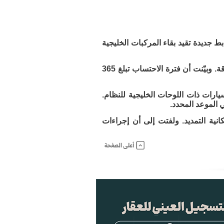
اة والضريبة والجمارك اعتباراً من الخامس من أغسطس 2026، ضوابط جديدة تقيد بقاء المركبات الخليجية
وأوضحت الهيئة أن مدة البقاء النظامية المسموح بها يمكن أن تكون متصلة أو متفرقة. وبيّنت أن فترة الاحتساب تبلغ 365
رات ذات اللوحات الخليجية للنظام.
 الموعد المحدد.
نية التمديد. ولفتت إلى أن إجراءات