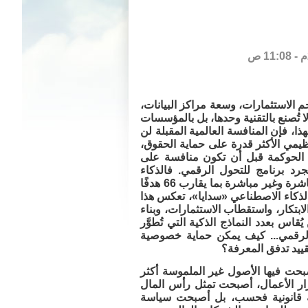
حجم الاستثمارات، وسعة مراكز البيانات،
لا تُصنع بالتقنية وحدها، بل بالمؤسسات
هذا، فإن المنافسة العالمية المقبلة لن
ظيمي الأكثر قدرة على حماية الحقوق،
ى الحوكمة قبل أن تكون منافسة على
دو رؤية المملكة العربية السعودية 2030 أكثر من مجرد برنامج للتحول الرقمي. فالذكاء
الاصطناعي لم يعد مشروعًا تقنيًا منفصلًا، بل أصبح محركًا اقتصاديًا يرتبط بصورة مباشرة وغير مباشرة بما يقارب 66 هدفًا
والذكاء الاصطناعي «سدايا»، تعكس هذا
لابتكار، واستقطاب الاستثمارات، وبناء
اس بعدد النماذج الذكية التي تُطوَّر
د الرقمي... كيف يمكن حماية خصوصية
قييد تدفق المعرفة؟
ت فيها الأصول غير الملموسة أكثر
سرار الأعمال، أصبحت تمثل رأس المال
ضية قانونية فحسب، بل أصبحت سياسة