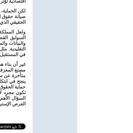
اقتصادية تؤثر
لكن الحماية، 
صيانة حقوق الم
الحقيقي الذي 
ولعل المملكة 
السوابق القض
والبيانات وال
التقليدية. مث
في المستقبل.
غير أن بناء ه
مصنع المعرفة
متأخرة عن سرعة
ينجح في ابتكا
حماية الحقوق 
تكون مجرد لا
السؤال الأهم
الفرص الإسترا