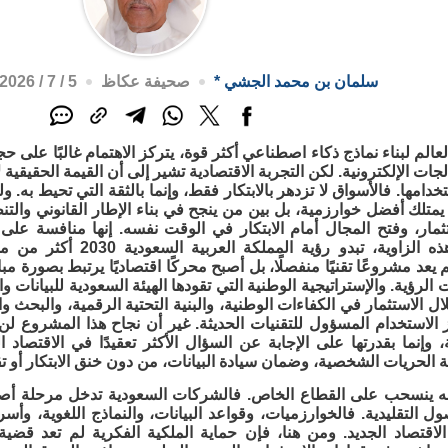
سلمان بن محمد الجشي
*
صحيفة عكاظ
5 / 7 / 2026م - 11:08 ص
لعالم لبناء نماذج ذكاء اصطناعي أكثر قوة، يتركز الاهتمام غالبًا على 
ات الإلكترونية. لكن التجربة الاقتصادية تشير إلى أن القيمة الحقيقية 
دامها. فالأسواق لا تزدهر بالابتكار فقط، وإنما بالثقة التي تحيط به. ول
متلك أفضل خوارزمية، بل بين من ينجح في بناء الإطار القانوني والتن
ثمار، وفتح المجال أمام الابتكار في الوقت نفسه. إنها منافسة عل
التقنية. من هذه الزاوية، تب
لرؤية. والإستراتيجية الوطنية التي تقودها الهيئة السعودية للبيانات 
ل الاستثمار في الكفاءات الوطنية، والبنية التحتية الرقمية، والبحث وا
لاستخدام المسؤول للتقنيات الحديثة. غير أن نجاح هذا المشروع لن يُق
، وإنما بقدرتها على الإجابة عن السؤال الأكثر تعقيدًا في الاقتصا
نة الحريات الشخصية، وضمان سيادة البيانات، من دون خنق الابتكار أو ت
 ينسحب على القطاع الخاص. فالشركات السعودية تدخل مرحلة أصبح
ل التقليدية. فالخوارزميات، وقواعد البيانات، والنماذج اللغوية، وأ
لاقتصاد الجديد. ومن هنا، فإن حماية الملكية الفكرية لم تعد ق