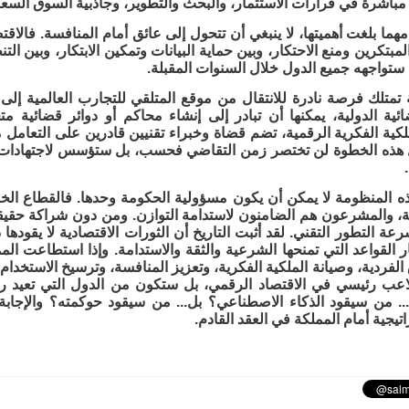
 مباشرة في قرارات الاستثمار، والبحث والتطوير، وجاذبية السوق السع
مهما بلغت أهميتها، لا ينبغي أن تتحول إلى عائق أمام المنافسة. فالاقتص
بتكرين ومنع الاحتكار، وبين حماية البيانات وتمكين الابتكار، وبين الت
ستواجهه جميع الدول خلال السنوات المقبلة.
تمتلك فرصة نادرة للانتقال من موقع المتلقي للتجارب العالمية إلى 
ائية الدولية، يمكنها أن تبادر إلى إنشاء محاكم أو دوائر قضائية
ملكية الفكرية الرقمية، تضم قضاة وخبراء تقنيين قادرين على التعامل م
ل هذه الخطوة لن تختصر زمن التقاضي فحسب، بل ستؤسس لاجتهادات قانون
ذه المنظومة لا يمكن أن يكون مسؤولية الحكومة وحدها. فالقطاع الخا
، والمشرعون هم الضامنون لاستدامة التوازن. ومن دون شراكة حقيق
 التطور التقني. لقد أثبت التاريخ أن الثورات الاقتصادية لا يقودها دائ
ر القواعد التي تمنحها الشرعية والثقة والاستدامة. وإذا استطاعت الممل
الفردية، وصيانة الملكية الفكرية، وتعزيز المنافسة، وترسيخ الاستخدام
عب رئيسي في الاقتصاد الرقمي، بل ستكون من الدول التي تعيد رسم
... من سيقود الذكاء الاصطناعي؟ بل... من سيقود حوكمته؟ والإجاب
تيجية أمام المملكة في العقد القادم.