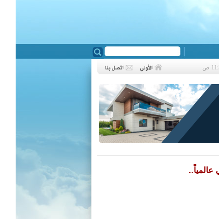
❮
المياً..