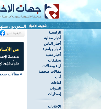
السعوديون يستهلكون 36 مليون كوب قهوة يومياً.. وسوق المقاهي 
الرئيسية
أخبار محلية
أخبار الناس
أخبار رياضية
أخبار تقنية
تحقيقات
آراء ومقالات
مقالات صحفية
»
مقالات صحف
أدب
لقاءات
الندوات
إصدارات
الإعلانات