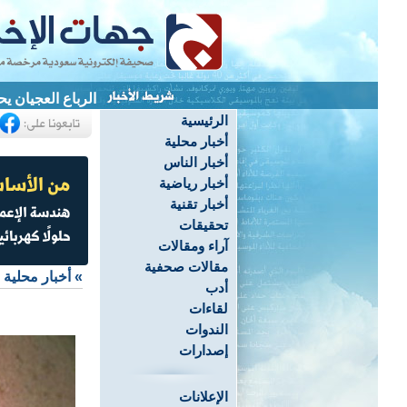
الرباع العجيان يحصد 3 ميداليات ويحطم 4 أرقام قياسية ب
الرئيسية
أخبار محلية
أخبار الناس
أخبار رياضية
أخبار تقنية
تحقيقات
آراء ومقالات
مقالات صحفية
»
أخبار محلية
أدب
لقاءات
الندوات
إصدارات
الإعلانات