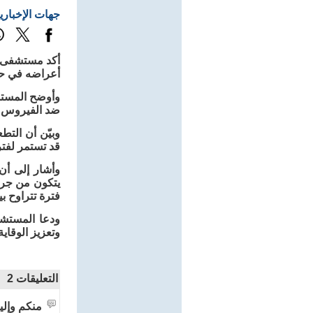
جهات الإخباري
أكد مستشفى ا
أعراضه في حال
وأوضح المستش
ضد الفيروس ا
وبيّن أن التط
قد تستمر لفترا
يتكون من جرعت
فترة تتراوح ب
ودعا المستشف
وتعزيز الوقاي
التعليقات
2
منكم وإلي