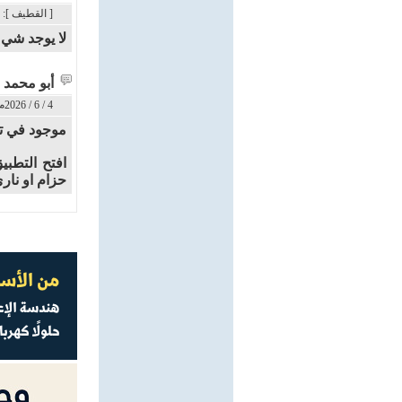
[ القطيف ]: 3 / 6 / 2026م - 4:47 م
لا يوجد شيء
أبو محمد
4 / 6 / 2026م - 12:03 ص
موجود في 
افتح التطب
حزام او نار