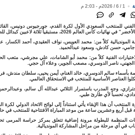
ة
1 / 6 / 2026م - 2:03 م
 الفني للمنتخب السعودي الأول لكرة القدم، جورجيوس دونيس، القائ
نهائيات كأس العالم 2026، مستبقياً ثلاثة لاعبين كبدائل للطوارئ.
المونديالية كلاً من: محمد العويس، نواف العقيدي، أحمد الكسار، عب
جامي، حسن كادش، وسعود عبدالحميد.
ختيارات الفنية كلاً من: محمد أبو الشامات، علي مجرشي، متعب الح
 الجهني، ناصر الدوسري، مصعب الجوير، وعلاء آل حجي.
مة بأسماء سالم الدوسري، خالد الغنام، أيمن يحيى، سلطان مندش، فر
لوا العناصر الأساسية للمنتخب في الاستحقاق العالمي.
ترازي، وجه المدرب باستمرار الثلاثي عبدالله آل سالم، وعبدالر
ادي، تحسباً لأي طارئ طبي.
المنتخب أن هذا الإبقاء يأتي استناداً إلى لوائح الاتحاد الدولي لكرة 
ئية قبل أربع وعشرين ساعة من موعد المباراة الافتتاحية للمنتخب في حا
يمات المنظمة للبطولة مرونة إضافية تتعلق بمركز حراسة المرمى تحدي
ب في أي مرحلة من مراحل المشاركة المونديالية.