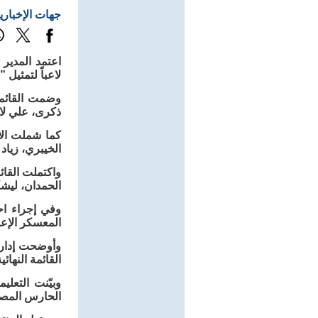
جهات الإخباري
اعتمد المدير
لاعباً لتمثيل ”الأخضر“ في 
وضمت القائمة 
ذكرى، علي لا
كما شملت الا
الخيبري، زياد
واكتملت القائ
الحمدان، ليشك
وفي إجراء اح
المعسكر الإعد
وأوضحت إدارة 
القائمة النها
وبيّنت التعل
الحارس المصا