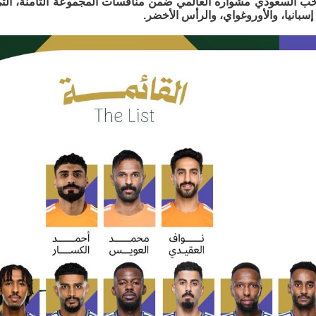
خب السعودي مشواره العالمي ضمن منافسات المجموعة الثامنة، الت
إسبانيا، والأوروغواي، والرأس الأخضر.