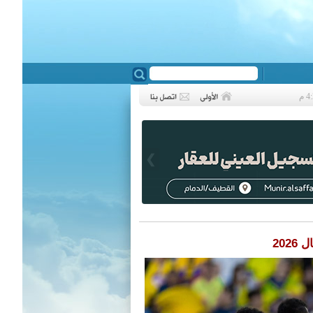
❮
202