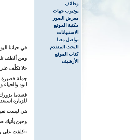
وظائف
يوتيوب جهات
معرض الصور
مكتبة الموقع
الاستبيانات
تواصل معنا
البحث المتقدم
في حياتنا الي
كتاب الموقع
ومن ألطف تلك 
الأرشيف
«لا تكلّف عل
جملة قصيرة جد
الود والحياء وا
فعندما يزورك
للزيارة استعدا
هي ليست نفيا 
وحين يأتيك صد
«كلفت على ر