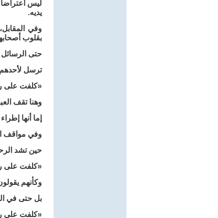
ليس اعتراضا ع
يديه.
وفي المقابل، 
بقلوب أصحابها
حتى الرسائل ا
ترسل لأحدهم ص
«كلفت على ر
وهنا تقف العبا
إما أنها إطرا
وفي مواقف العز
حين تشد الرحا
«كلفت على ر
وكأنهم يقولو
بل حتى في الض
«كلفت على ر