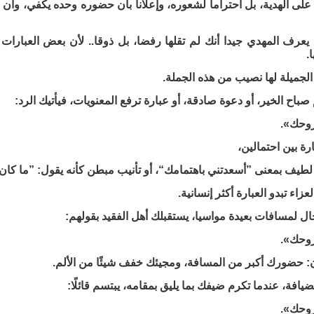
لى الهدية، بل احتراما لشعوره، وإعلانا بأن حضوره وحده يكفي، وأن 
يعرف المهدي جيدا أنك لم تقلها رفضا، بل ذوقا.. لأن بعض العبارات في 
.
لجميلة لها نصيب من هذه الجملة.
باح الخير، أو دعوة صادقة، أو عبارة ترفع المعنويات، فيأتيك الرد:
وحك».
رة بين احتمالين،
ء لطيف بمعنى ”أسعدتني باهتمامك“، أو تأنيب مبطن كأنه يقول: ”ما كان ي
اء تبدو العبارة أكثر إنسانية.
ل لمسافات بعيدة مواسيا، يستقبلك أهل الفقيد بقولهم:
وحك».
ن: حضورك أكبر من المسافة، ومجيئك خفف شيئًا من الألم.
يافة، عندما تكرم ضيفك بما يليق بمقامه، يبتسم قائلًا:
وحك».