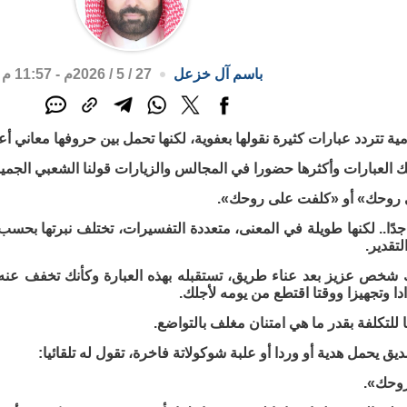
باسم آل خزعل
27 / 5 / 2026م - 11:57 م
ومية تتردد عبارات كثيرة نقولها بعفوية، لكنها تحمل بين حروفها معاني أ
العبارات وأكثرها حضورا في المجالس والزيارات قولنا الشعبي الجمي
ى روحك» أو «كلفت على روحك».
ًا.. لكنها طويلة في المعنى، متعددة التفسيرات، تختلف نبرتها بحسب ا
لتقدير.
 شخص عزيز بعد عناء طريق، تستقبله بهذه العبارة وكأنك تخفف عنه ت
دا وتجهيزا ووقتا اقتطع من يومه لأجلك.
للتكلفة بقدر ما هي امتنان مغلف بالتواضع.
يق يحمل هدية أو وردا أو علبة شوكولاتة فاخرة، تقول له تلقائيا:
وحك».