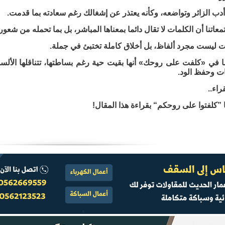
دب الزائر وتواضعه، وكأنه يعتذر عن إشغالك رغم سعادته بما قدمت.
اتنا أن الكلمات لا تقال دائما بمعناها المباشر، بل بما تحمله من شعور.
ت ليست مجرد ألفاظ، بل أخلاق كاملة تختبئ في جملة.
في «كلفت على روحك» أنها بقيت حية رغم بساطتها، تتناقلها الألسن 
ات وحفظ الود.
قراء..
 ”كلفتوا على روحكم“ بقراءة هذا المقال!