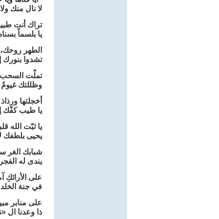
لا نال منك ول
تراك أنت طبيبا
يا بلسماً بسنا
الطهر روحك، و
تشدوا بنورك إذ
تملّت السحب 
وظللتك غيومٌ ش
أخجلتها ورذاذ
يا طيب كفّك إذ
يا ثبّت الله قلب
يحيى بلطفك لا
شبابك الغر س
يندى له الفجر
على الأرائكِ آمن
في جنة الخلد 
على منابر مبي
ذا وعدنا ال 