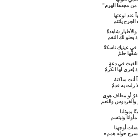
ا من مجدها الهرم"
ً عند لوعتها
ه الجرح يلتئم
الأطيار شاهدةً
 يحلو لك النغم
في عينيك ناسكةً
فَّها حلمُ
 الغيث في دعةٍ
 يُعزى لها الكرمُ
اً أنت ساكنهُ
 زلت به قدمُ
فرٌ أو مطاف هوى
 والفردوس والنعم
ّا بموئلنا
مأوانا ونبتسم
ضات أوجهنا
«نسرج حوله همم»