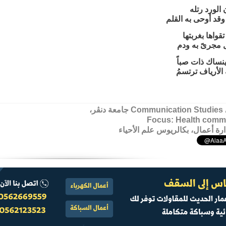
الورد رتله
قد أوحى به القلم
تقواها بغربتها
 مجرىً به ودم
ينساك ذات صباً
الأرياف ترتسمُ
ڤر،
Focus: Health comm
رة أعمال، بكالريوس علم الأحياء