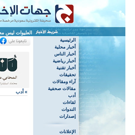
العليوات ليس م
الرئيسية
أخبار محلية
أخبار الناس
أخبار رياضية
أخبار تقنية
تحقيقات
آراء ومقالات
مقالات صحفية
»
أدب
أدب
لقاءات
الندوات
إصدارات
الإعلانات