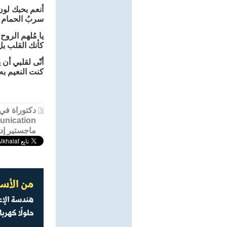
أنعم بحبك لون 
سربُ الحمام و
يا مُلهم الروح 
كأنك القلب بل
أنّى لقلبي أن 
كنت النعيم به 
دكتوراة في Communication Studies جامعة دن
unication
ماجستير إدا