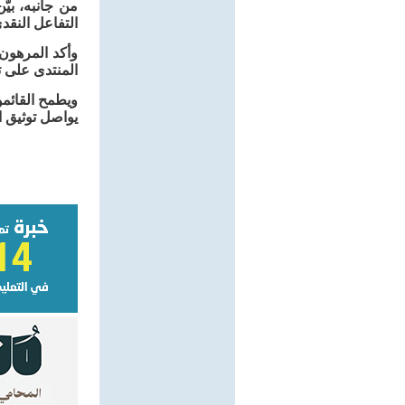
من جانبه، بيّ
التفاعل النقد
وأكد المرهون 
المنتدى على تش
ويطمح القائمو
يواصل توثيق ا