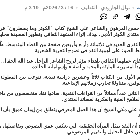
ة
نوال الجارودي - القطيف
16 / 3 / 2026م - 3:19 م
حسن المرهون والشاعر علي الشيخ كتاب ”الكوثر وما يسطرون“ في 
نتدى الكوثر الأدبي، بهدف إثراء المشهد الثقافي وتطوير القصيدة محلياً
النقدي الجديد في ثلاثمائة وأربع وأربعين صفحة من القطع المتوسط، ط
ان عملهما الثقافي بإهداء مؤثر لروح الشاعر الراحل عبد الله الجفال، 
اً لمسيرته المليئة بالمحبة والصفاء وإسهاماته الخالدة.
الأول من الكتاب ثلاثاً وعشرين دراسة نقدية، تنوعت بين المطولة 
قين، متناولةً تجارب زملائهم الإبداعية.
ثاني عدداً مماثلاً من القراءات النقدية، صاغها نقاد متخصصون من داخ
لامح الفنية والفكرية لقصائد المنتدى.
علي مكي الشيخ أن هذا العمل المعرفي ينطلق من إيمان عميق بأن الشعر
.
ن النقد يمثل المرآة الحقيقية التي تعكس عمق النصوص وتفاصيلها، مسا
ن خلال التحليل والتقييم الموضوعي.