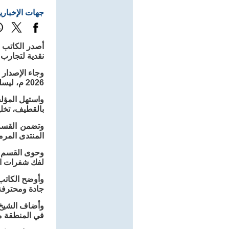
جهات الإخباري
أصدر الكاتب 
نقدية لتجارب م
وجاء الإصدار 
2026 م، ليسلط الضوء على أهمية النقد في نضوج التجربة الشعرية.
واستهل المؤلف
بالقطيف، تخليد
وتضمن القسم 
المنتدى المرمو
وحوى القسم ال
لفك شفرات الم
وأوضح الكاتب 
جادة ومحترفة
وأضاف الشيخ أ
في المنطقة م