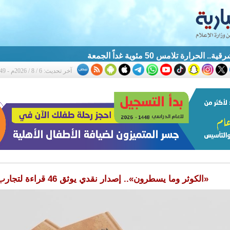
الحرارة تلامس 50 مئوية غداً الجمعة
آخر تحديث: 6 / 8 / 2026م - 9:49 م
«الكوثر وما يسطرون».. إصدار نقدي يوثق 46 قراءة لتجارب شعراء القطيف