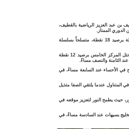
ف بن عبد العزيز الرياضية بالقطيف،
 الدوري الممتاز.
ويدخل الخليج هذه الموقعة وهو يتربع منفرداً على عرش الصدارة بالعلامة الكاملة برصيد 18 نقطة، متسلحاً بسلسلة
في المقابل، يسعى مضر صاحب الأرض والجمهور لفرملة قطار المتصدر، حيث يحتل المركز الخامس برصيد 12 نقطة
د الثامنة والنصف مساءً.
 14 نقطة ضيفاً ثقيلاً على الفتح في الأحساء عند السابعة مساءً، في
ي المتناول عندما يلتقي الصفا متذيل
ر، حيث يطمح النور لتعزيز موقعه في
الخليج بسيهات عند السادسة مساءً، في