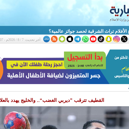
أفلام تراث الشرقية لحصد جوائز عالمية؟
آخر تحديث: 7 / 8 / 2026م - 5:07 م
القطيف تترقب ”ديربي الغضب“.. والخليج يهدد بالعلام