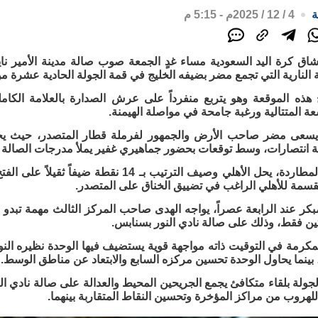
ة
4 / 12 / 2025م - 5:15 م
شاق كرة اليد السعودية مساء غدٍ الجمعة صوب صالة مدينة الأمير ناي
هة النارية التي تجمع مضر بضيفه الخليج في قمة الجولة الحادية عشرة من
سعة المتتالية ورغبة جامحة في مواصلة الهيمنة.
 انتصارات، وسط توقعات بحضور جماهيري غفير يملأ مدرجات الصالة عن
وعلى صعيد المطاردة، يحل الأهلي وصيف الترتيب بـ
القسمة للأهلي الراغب في تضييق الخناق على المتصدر.
ر عند الرابعة عصراً، يواجه الهدى صاحب المركز الثالث مهمة تبدو ف
ين فقط، وذلك على صالة نادي النور بسنابس.
مكرمة في التوقيت ذاته مواجهة قوية يستضيف فيها الوحدة نظيره النو
، بينما يحاول الوحدة تحسين مركزه السابع والابتعاد عن مناطق الوسط.
الجولة بلقاء متكافئ يجمع الجريحين المحيط والعدالة على صالة نادي 
هروب من مراكز المؤخرة وتحسين النقاط المتقاربة بينهما.