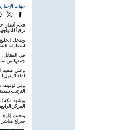
جهات الإخباري
تتجه أنظار ع
ترقباً للمواج
انتصاراته الت
جمعها من ستة
لقاء لا يقبل 
وفي توقيت مبك
الترتيب بنقطت
وتشهد مكة ال
المركز الرابع
وتختتم إثارة 
صراع مباشر لل