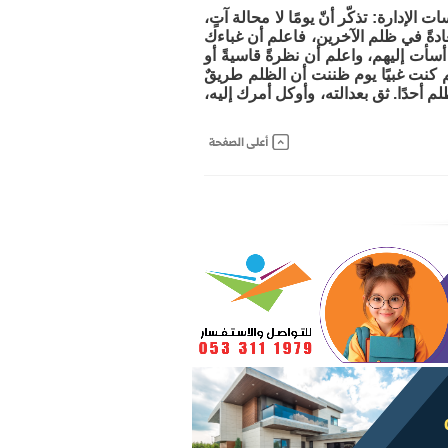
إدارة: تذكّر أنّ يومًا لا محالة آتٍ،
دةً في ظلم الآخرين، فاعلم أن غباءك
أت إليهم، واعلم أن نظرةً قاسيةً أو
 كنت غبيًا يوم ظننت أن الظلم طريقٌ
م أحدًا. ثق بعدالته، وأوكل أمرك إليه،