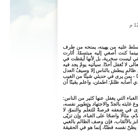
، ويسلط عليه من يهينه، يمنحه من طرف
ينما كنت أصغي إليه مبتسمًا. أثارت
متي ليست سخرية، بل لأنها أيقظت في
ى لا تُغفل أحدًا. سيأتيه يومٌ يجد فيه
من ظالمٍ يبطش بالناس إلا وسيفُ العدل
ثًا - بمن يرى في حديثي شيئًا من الغيب
ذي أصابه ظلمٌ: اطمئن، واعلم يقينًا أن
لغباء التي يغفل عنها كثير من الناس:
غايته بالجدّ والاجتهاد وتطوير نفسه،
رى في ضعفه فرصةً للتعلّم والنموّ، لا
، مثالًا واضحًا على الغباء، وإن تزيّى
لتنابز بالألقاب، فإن وصف الظالم بالغبي
يظنّ نفسه فطنًا، إنما هو في الحقيقة