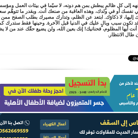
هه إلى كل ظالمٍ يبطش بمن هم دونه، لا سيّما في بيئات العمل ومؤسسات ال
ي نفسك أو في ولدك، وهذه العاقبة من صنعك أنت. وبقدر ما تتوهّم سعا
 إليها، لا ذكاؤك. ابتعد عن الظلم، وتدارك مصيرك بطلب الصفح ممن أس
قد تكون سبب وبالٍ عليك في الدنيا قبل الآخرة. وحينها فقط ستدرك كم
 أنت أيها المظلوم، فحنانيك! إنك بعين الله، ولن يضيع حقّك عند من لا يظل
 طال الانتظار.