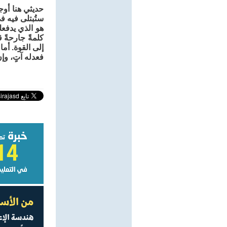
حديثي هنا أوج
ستُبتلى فيه ف
هو الذي يدفعك
كلمةً جارحةً 
إلى القوة. أما
فعدله آتٍ، وإن