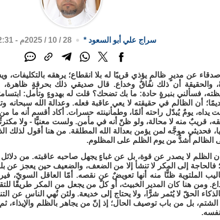
سراج علي أبو السعود
*
28 / 10 / 2025م - 12:31 م
صدقاء عن مديرٍ ظالمٍ يؤذي قريبًا له بلا انقطاع؛ يرهقه بالتكليفات
ً، والحقيقة أن ذلك نفاقٌ وخداع. قال صديقي ذلك بحرقةٍ ظاهرة، ب
ظته، فسألني بنبرةٍ حادة: ما بك تضحك؟ قلت له بهدوءٍ وتأمل: ابتسا
يمًا؛ أن الظالم في حقيقته لا يعي عاقبة فعله. وعدالة الله سبحانه وتعال
ت يداه، يومٌ يُبدّل راحته ألمًا، وطمأنينته حسرات. أكاد أقسم أنه ما 
قه، قريبٌ منه لا محالة، ولو ظنّ أنه في مأمن. ولست معنيًّا - ولا مكتر
يا، فحديثي موجَّه لمن يؤمن بعدالة الله المطلقة. من هنا أقول لذلك ال
 الظالم أشدُّ من يوم الظلم على المظلوم.
 الظلم لا يصدر عن قوة، بل عن غباءٍ يجهل صاحبه عاقبته. من دلائل ا
 فالحاجة إلى المكر لا تنشأ إلا من الضعف، والضعيف حين يعجز عن بلوغ 
اليب الملتوية ظنًّا منه أنها تعويضٌ عن نقصه. أمّا العاقل السويّ، في
ع. ومن هنا كان المدير الخبيث، أو كلّ من يجعل من المكر طريقًا للتقدّم
الذكاء الحقّ لا يُثمر شرًّا، ولا يحتاج إلى خديعة. ولئن نُهي الناس عن ا
شتم، بل من باب توصيف الحال؛ إذ إنّ من يجاهر بالظلم والإيذاء، ثم 
نفسه.