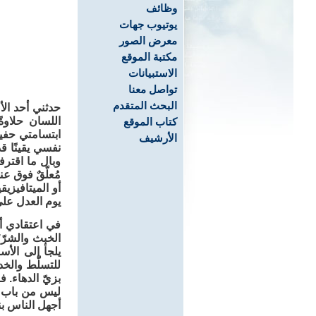
وظائف
يوتيوب جهات
معرض الصور
مكتبة الموقع
الاستبيانات
تواصل معنا
البحث المتقدم
حدثني أحد الأ
اللسان حلاوة
كتاب الموقع
ابتسامتي حفي
الأرشيف
نفسي يقينًا قد
وبال ما اقترف
مُعلّقٌ فوق عن
أو الميتافيزيق
يوم العدل على
في اعتقادي أن
الخبث والشرّ؛
يلجأ إلى الأس
للتسلّط والخدا
بزيّ الدهاء. ف
ليس من باب ال
أجهل الناس ب