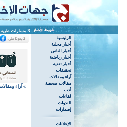
3 مسارات طبية وتوعوية لتعزيز الكشف المبكر في القطيف
الرئيسية
أخبار محلية
أخبار الناس
أخبار رياضية
أخبار تقنية
تحقيقات
آراء ومقالات
مقالات صحفية
»
آراء ومقالات
أدب
لقاءات
الندوات
إصدارات
الإعلانات