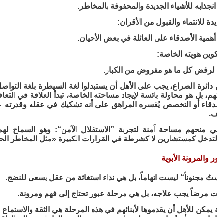
انجذابه للأشياء الجديدة والمحفوفة بالمخاطر.
دة للانتماء والقبول من الأقران:
أهمية الأصدقاء على العائلة في بعض الأحيان.
كوين هويته الخاصة:
ه لرفض كل ما هو مفروض من الكبار.
ائرة الصراع، يجب على الأهل أن يستبدلوا لغة السيطرة بلغة التواص
تهم، بل هو محاولة بائسة لإيجاد مساحته الخاصة، تبدأ العلاقة في التعا
صدقاء أو التخصص يُفسره المراهق على أنه تشكيك في عقله وقدرته على
ف.
 منحهم مساحة آمنة لتجربة ”الاستقلال الآمن“: وهو السماح لهم
لتدخل كمستشارين لا كشرطة في القرارات الكبيرة «مثل المخاطر الحق
 والمرونة الأبوية
 مجنوناً“ ليست اتهاماً، بل هي نداء استغاثة من عقل يسعى للنضج.
ت مرضاً يجب علاجه، بل هي مرحلة عبور تحتاج إلى فهم ومرونة.
يمكن للأهل أن يقدموها لأبنائهم في هذه المرحلة هي الثقة والاستماع ال