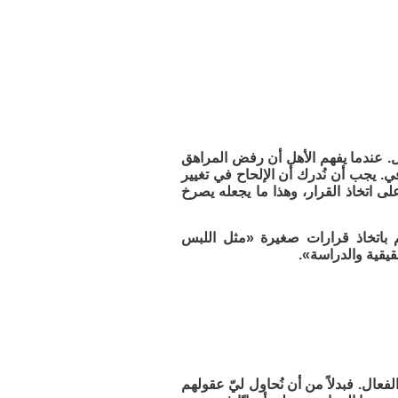
ل. عندما يفهم الأهل أن رفض المراهق
في. يجب أن نُدرك أن الإلحاح في تغيير
 اتخاذ القرار، وهذا ما يجعله يصرخ
 باتخاذ قرارات صغيرة «مثل اللبس
يقية والدراسة».
فعال. فبدلاً من أن نُحاول ليّ عقولهم