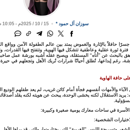
سوزان آل حمود
*
15 / 10 / 2025م - 10:05 ص
 جسرًا حافلاً بالإثارة والغموض يمتد بين عالم الطفولة الآمن وواقع 
فترة ثورة عقلية وعاطفية تتشكل فيها الهوية، وتتفتح فيها القدرات، وت
راهق بالبحث عن ”أناه“ المستقلة، ويصبح عقله أشبه بورشة عمل صاخبة، ت
ة، رغم إبداعها، تُطلق أحيانًا شرارات تُربك الأهل وتجعلهم في حير
ى حافة الهاوية
 الآباء والأمهات أنفسهم فجأة أمام كائن غريب، لم يعد طفلهم الوديع ال
 يريد الاستقلال لكنه يخشى الوحدة، يبحث عن هويته لكنه يقلد أصدقائه
لمسؤولية.
 الأسرة في ساحات معارك يومية صغيرة وكبيرة:
لشعر وتسريحة اللبس ”الغريبة“ التي يختارونها، والتي قد يراها الأهل منا