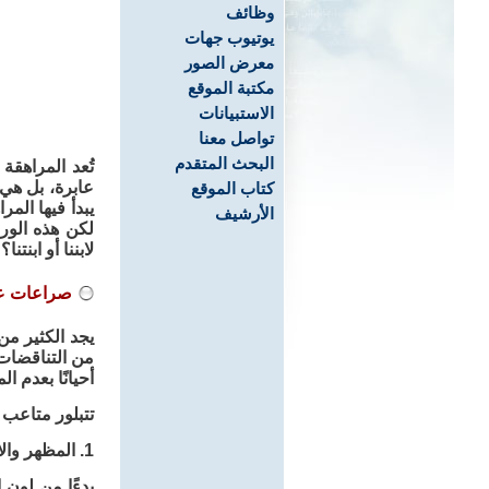
وظائف
يوتيوب جهات
معرض الصور
مكتبة الموقع
الاستبيانات
تواصل معنا
البحث المتقدم
تُعد المراهقة
عابرة، بل هي 
كتاب الموقع
يبدأ فيها الم
الأرشيف
لكن هذه الورش
لابننا أو ابنتنا؟
صراعات عل
يجد الكثير من
من التناقضات:
أحيانًا بعدم ا
تتبلور متاعب
1. المظهر والاختيارات الشخصية:
بدءًا من لون ا