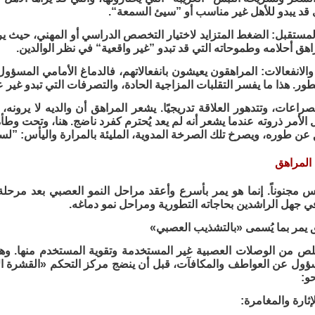
 قد يبدو للأهل غير مناسب أو ”سيئ السمعة“.
المستقبل: الضغط المتزايد لاختيار التخصص الدراسي أو المهني، حيث ي
راهق أحلامه وطموحاته التي قد تبدو ”غير واقعية“ في نظر الوالدين.
والانفعالات: المراهقون يعيشون بانفعالاتهم، فالدماغ الأمامي المسؤول
تطور. هذا ما يفسر التقلبات المزاجية الحادة، والتصرفات التي تبدو غير ع
لصراعات، وتتدهور العلاقة تدريجيًا. يشعر المراهق أن والديه لا ير
الأمر ذروته عندما يشعر أنه لم يعد يُحترم كفرد ناضج. هنا، وتحت وط
عن طوره، ويصرخ تلك الصرخة المدوية، المليئة بالمرارة واليأس: ”لستُ
المراهق
يس مجنوناً. إنما هو يمر بأسرع وأعقد مراحل النمو العصبي بعد مر
ي جهل الراشدين بحاجاته التطورية ومراحل نمو دماغه.
 يمر بما يُسمى «بالتشذيب العصبي»
لص من الوصلات العصبية غير المستخدمة وتقوية المستخدم منها. وهو
ؤول عن العواطف والمكافآت، قبل أن ينضج مركز التحكم «القشرة الأما
و:
إثارة والمغامرة: