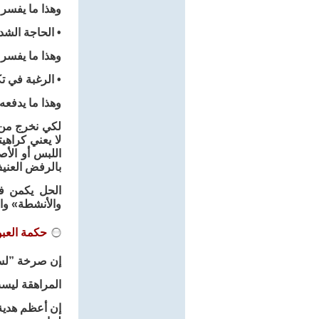
وهذا ما يفسر 
• الحاجة الشدي
وهذا ما يفسر 
• الرغبة في ت
وهذا ما يدفع
لكي نخرج من د
لا يعني كراهي
اللبس أو الأ
بالرفض العني
الحل يكمن في
والأنشطة» وا
حكمة العبور
إن صرخة ”لستُ
المراهقة ليس
إن أعظم هدية 