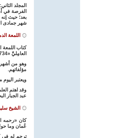
الفرصة في أن
شهر جمادى الأول 
اللمعة الد
كتاب ‎الل
العامِليِّ «734 هـ / 1333 م - 786 هـ / 1385 م»، المعروف بالشهيد الأول.
وهو من أشهر م
مؤلفاتهم.
ويعتبر اليوم 
وقد اهتم الع
عبد الجبار ال
الشيخ سليم
كان «رحمه الل
عُمان وما حول
ترجم له في كت