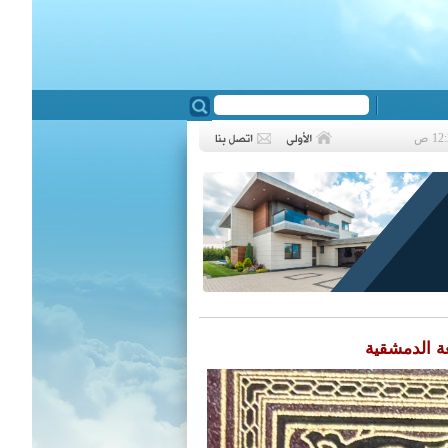
❮
ة الدمشقية