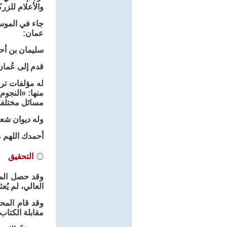
والأعلام للزر
عمان:
سليمان بن أحمد بن حسي
قدم إلى عُما
منها: «النجوم
مسائل مختلفة
وله ديوان شع
أحمدك اللهم م
التحقيق
وقد حصل المح
العالي، لم يُ
وقد قام المحا
مقابلة الكتاب