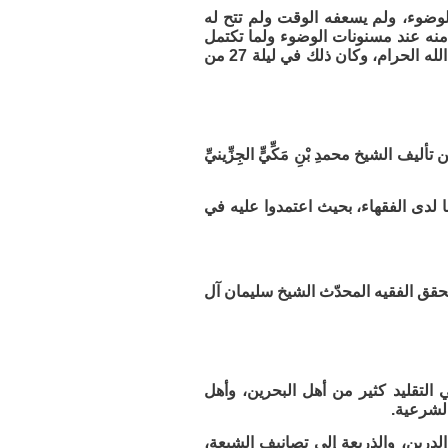
 وهو الوضوء، ولم يسعفه الوقت ولم تتح له
منه عند مسنونات الوضوء ولما تكتمل
بعد؛ حيث إنه ذكر أن سبب عدم مواصلة الشرح الاشتغال بالتهيؤ للسفر إلى حج بيت الله الحرام، وكان ذلك في ليلة 27 من
ليف الشيخ محمدِ بْنِ مَكِّيٍّ الجِزِّينيِّ
ًا لدى الفقهاء، بحيث اعتمدوا عليه في
قق الفقيه المحدّث الشيخ سليمان آل
في التقليد كثير من أهل البحرين، وأهل
الشرعية.
الدرين، والذريعة إلى تصانيف الشيعة،