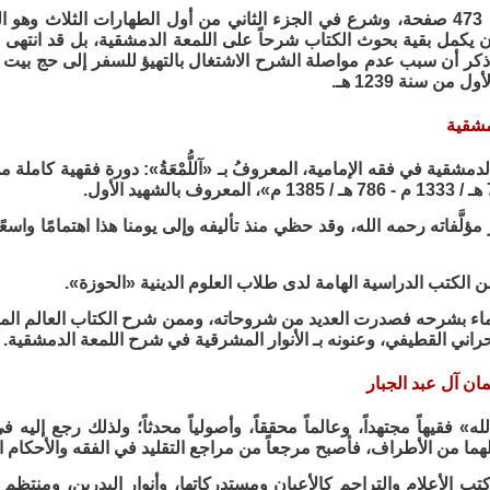
المجلد الثاني: 473 صفحة، وشرع في الجزء الثاني من أول الطهارات الثلاث
 يكمل بقية بحوث الكتاب شرحاً على اللمعة الدمشقية، بل قد انتهى 
من سنة 1239 هـ.
مشقية
معة الدمشقية في فقه الإمامية، المعروفُ بـ «آللُّمْعَةُ»: دورة فقهية كاملة من تأ
ؤلَّفاته رحمه الله، وقد حظي منذ تأليفه وإلى يومنا هذا اهتمامًا واسع
من الكتب الدراسية الهامة لدى طلاب العلوم الدينية «الحوزة».
لماء بشرحه فصدرت العديد من شروحاته، وممن شرح الكتاب العالم المح
بحراني القطيفي، وعنونه بـ الأنوار المشرقية في شرح اللمعة الدمشقية.
ان آل عبد الجبار
ه» فقيهاً مجتهداً، وعالماً محققاً، وأصولياً محدثاً؛ ولذلك رجع إليه 
هما من الأطراف، فأصبح مرجعاً من مراجع التقليد في الفقه والأحكام 
ب الأعلام والتراجم كالأعيان ومستدركاتها، وأنوار البدرين، ومنتظم 