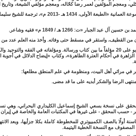
كلي، ومعجم المؤلفين لعمر رضا كحّاله، ومعجم مؤلفي الشيعة، وتاريخ ال
جاء في الموسوعة العمانية «الطبعة الأولى، 434
ن آل عبد الجبار «ت: 1266 هـ / 1849 م» فقيه وشاعر.
ن من القطيف، واستقر في مسقط حتى وفاته. وأخذ منه العلم عدد من ا
له مؤلفات تربو على 20 مؤلفاً ما بين كتاب ورسالة. ومؤلفاته في الفقه وال
 الزاهرة في أحكام العترة الطاهرة»، وكتاب «إيضاح الدلائل في أجوبة 
.
ر في مراثي أهل البيت، ومنظومة في علم المنطق مطلعها:
نتهى الرضا والشكر أبديه على ما قد مضى.
قق على نسخة بسعي الشيخ إسماعيل الكليداري البحراني، وهي نسخة
عثر - حسب المحقق - على غيرها في المكتبات العامة والخاصة في إيران
سنة أولًا بالصف الكمبيوتري للمخطوطة كاملة بكلا جزأيها، وبعد الانتها
 المصفوف مع النسخة الخطية اليتيمة.