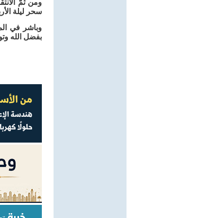
ومن ثمَّ الان
سحر ليلة الأربعاء 10 شعبان المعظم 1442 هـ الساعة الثان
وباشر في المر
بفضل الله وتوفيقه، في