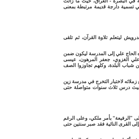
ة في البصرة - العراق، حيث ما زالت
ي تسمية دارجة قديمة مرتبطة بمعنى
رويش ليتعلم تلاوة القرآن، ثم تلقى
ه الحاج علي إلى المدرسة ليكون ضمن
: علي الغزوي، جعفر المرهون، عيسى
ن شباب البلدة، وكلهم تجاوزوا الصف
 زملائه لاختبار التخرج في مدرسة زين
قه حيث درس ثلاث سنوات متواصلة حتى
إلى ”الرفيعة“ بأمر ملكي، وعلى الرغم
إلى القرى النائية فقد صبر سنتين حتى