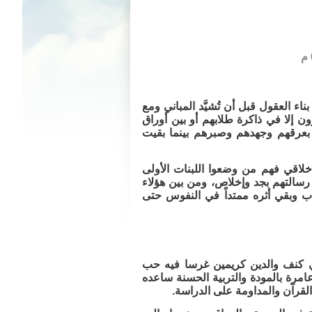
 العقول قبل أن تُشيَّد المباني ومع
ن إلا في ذاكرة طلابهم أو بين أوراق
ل بعرقهم وجهدهم وصبرهم بينما بقيت
لاقي فهم من وضعوا اللبنات الأولى
رسالتهم بجد وإخلاص، ومن بين هؤلاء
ب وبقي أثره ممتداً في النفوس حتى
لي آل اسعيد في بلدة القديح سنة 1364 هـ، ونشأ في كنف والدين كريمين غرسا فيه حب
عامرة بالمودة والتربية الحسنة ساعده
لقرآن والمداومة على الدراسة.