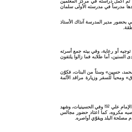
ب ثم أكمل دراسته في مركز المعلمين
دها مدرساً في مدرسته الأولى سلمان
فل رسمي بحضور مدير المدرسة آنذاك الأستاذ
طقة.
 توجيه أو رعاية، وفي بيته جمع أسرته
لسنين، أما طلابه فما زالوا يلتفون
مد، حسين» وستاً من البنات، فكوّن
 ومحباً للسفر وزيارة مراقد الأئمة
الإمام علي
وفي الحسينيات، وشهد
يصبه مكروه، كما اعتاد حضور مجالس
 مصلحة البلد ويقوّي أواصره.