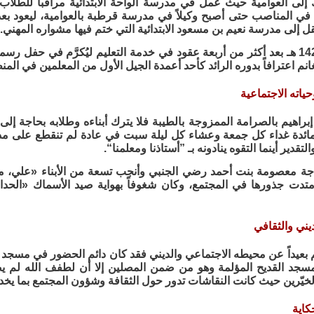
ك إلى العوامية حيث عمل في مدرسة الواحة الابتدائية مراقباً للطلا
 في المناصب حتى أصبح وكيلاً في مدرسة قرطبة بالعوامية، ليعود بع
قل إلى مدرسة نعيم بن مسعود الابتدائية التي ختم فيها مشواره المهني.
تقاعد سنة 1424 هـ بعد أكثر من أربعة عقود في خدمة التعليم ليُكرَّم في ح
انم اعترافاً بدوره الرائد كأحد أعمدة الجيل الأول من المعلمين في المن
اته الاجتماعية
براهيم بالصرامة الممزوجة بالطيبة فلا يترك أبناءه وطلابه بحاجة إلى
مائدة غداء كل جمعة وعشاء كل ليلة سبت في عادة لم تنقطع على مدى ا
لتقدير أينما التقوه ينادونه بـ ”أستاذنا ومعلمنا“.
جة معصومة بنت أحمد رضي الجنبي وأنجب تسعة من الأبناء «علي، مح
متدت جذورها في المجتمع، وكان شغوفاً بهواية صيد الأسماك «الحداق»
يني والثقافي
 بعيداً عن محيطه الاجتماعي والديني فقد كان دائم الحضور في مسجد 
مسجد القديح المؤلمة وهو من ضمن المصلين إلا أن لطفف الله لم 
خيّرين حيث كانت النقاشات تدور حول الثقافة وشؤون المجتمع بما يخدم
حكاية