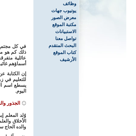
وظائف
يوتيوب جهات
معرض الصور
مكتبة الموقع
الاستبيانات
تواصل معنا
البحث المتقدم
في كل مجتمع ه
ذلك كم هو مؤل
كتاب الموقع
عائلية متفرق
الأرشيف
أسماؤهم غائب
إن الكتابة ع
للتعليم في ز
يسطع اسم الم
اليوم.
الجذور وال
الأخلاق والعل
والده الحاج س