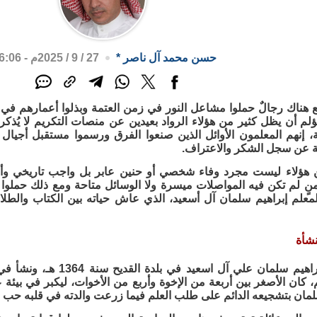
حسن محمد آل ناصر
*
27 / 9 / 2025م - 6:06 م
ناك رجالٌ حملوا مشاعل النور في زمن العتمة وبذلوا أعمارهم في بناء
م أن يظل كثير من هؤلاء الرواد بعيدين عن منصات التكريم لا يُذكرو
ة، إنهم المعلمون الأوائل الذين صنعوا الفرق ورسموا مستقبل أجيا
ة عن سجل الشكر والاعتراف.
ن هؤلاء ليست مجرد وفاء شخصي أو حنين عابر بل واجب تاريخي وأخ
منٍ لم تكن فيه المواصلات ميسرة ولا الوسائل متاحة ومع ذلك حملوا 
علم إبراهيم سلمان آل أسعيد، الذي عاش حياته بين الكتاب والطلا
نشأة
وُلد المعلم إبراهيم سلمان ع
م، كان الأصغر بين أربعة من الإخوة وأربع من الأخوات، ليكبر في بيئة 
لمان بتشجيعه الدائم على طلب العلم فيما زرعت والدته في قلبه حب ا