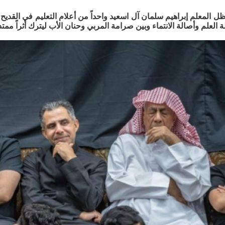
ظل المعلم إبراهيم سلمان آل اسعيد واحداً من أعلام التعليم في القديح
 العلم وأصالة الانتماء وبين صرامة المربي وحنان الأب ليترك أثراً ممتد