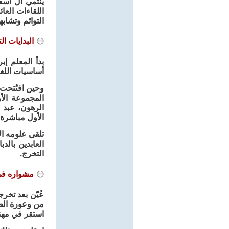
ينتمي آل اسع
اللقاءات الع
التوائم وتشابه
البدايات ال
بدأ المعلم إ
أساسيات اللغة
وحين افتُتحت
المجموعة الأ
الرهون، عبد 
الأول مباشرة 
تلقى علومه ال
العابدين بال
التخرج.
مشواره في 
عُيّن بعد تخر
من وعورة الطر
استقر في مهنت