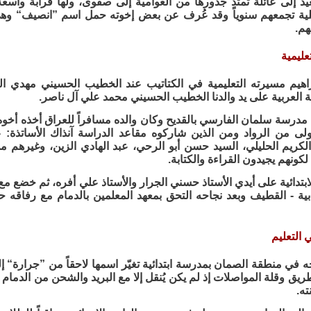
يد إلى عائلة تمتد جذورها من العوامية إلى صفوى، ولها قرابة واسع
ائلية تجمعهم سنوياً وقد عُرف عن بعض إخوته حمل اسم ”انصيف“ وه
هم.
تعليمية
براهيم مسيرته التعليمية في الكتاتيب عند الخطيب الحسيني مهدي الد
 العربية على يد والدنا الخطيب الحسيني محمد علي آل ناصر.
 مدرسة سلمان الفارسي بالقديح وكان والده مسافراً للعراق أخذه أخو
ولى من الرواد ومن الذين شاركوه مقاعد الدراسة آنذاك الأساتذة
الكريم الحليلي، السيد حسن أبو الرحي، عبد الهادي الزين، وغيرهم م
لكونهم يجيدون القراءة والكتابة.
ابتدائية على أيدي الأستاذ حسني الجرار والأستاذ علي أفره، ثم خضع مع
دبابية - القطيف وبعد نجاحه التحق بمعهد المعلمين بالدمام مع رفا
التعليم
جه في منطقة الصمان بمدرسة ابتدائية تغيّر اسمها لاحقاً من ”جرارة“ 
يق وقلة المواصلات إذ لم يكن يُنقل إلا مع البريد والشحن من الدمام 
ه.