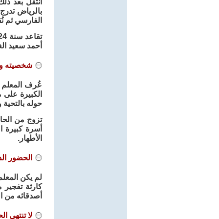
انتقل بعد ذل
بالرياض تدرج
الفارسي ثم نُ
أحمد سعيد الغ
شخصيته وحي
عُرف المعلم إ
الكبيرة على 
حوله بالتحية وا
تزوج من الحا
أسرة كبيرة ا
الأطهار.
الحضور الد
لم يكن المعلم
كارثة تفجير 
أصدقائه من ال
لا تنتهي ال