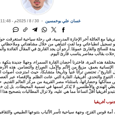
غسان علي بوخمسين
30 / 8 / 2025م - 11:48 ص
قيا مع العائلة آخر الإجازة المدرسية، في رحلة سياحية استغرقت حوال
و تسجيل انطباعاتي وما لفت انتباهي من خلال مشاهداتي وملاحظاتي 
يدة للسائح والقارئ عمومًا. أرجو أن يجد القارئ في المقال الفائدة وال
رحلات بقالب معاصر يناسب قارئ اليوم.
مختلفة هذه المرة، فاخترنا أحضان القارة السمراء، وجهةً جديدة بنكهة 
لإنسانية بعمق، مزيجٌ من الألم والأمل، الصراع والتضامن. هذه الأر
 التاريخ“، تحتضن تراثاً غنياً وتاريخاً متشابكاً، حيث امتزجت أصوات
لتنوع والتحدي. أفريقيا، القارة التي عانت الظلم والإقصاء عبر العصور،
 ممالكها وحضاراتها، باستثناء مصر القريبة من مركز العالم القديم. 
طي الهندي والأطلسي، لا يُذكر اسمها في تسمية المحيطات. بل إن خر
دو أفريقيا أقلّ اتساعاً مما هي عليه، ولا تزال المطالبات بتصحيح هذا 
نوب أفريقيا
 أمة قوس القزح، وجهة سياحية تأسر الألباب بتنوعها الطبيعي والثقاف