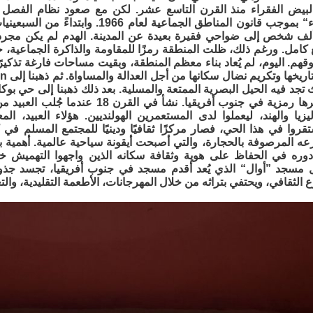
البيض الفقراء منذ القرن التاسع عشر. لكن مع صعود نظام الفصل 
”منطقة بيضاء“ بموجب قانون المناطق الجماعية
ثر من 60 ألف شخص إلى ضواحي فقيرة بعيدة عن المدينة. الهدم لم يكن مجر
 كامل. ورغم ذلك، ظلت المنطقة رمزًا للمقاومة والذاكرة الجماعية
التاريخية وأكثرها رمزية في جنوب أفريقيا.
“، استقروا في هذا الحي، فصار مركزًا ثقافيًا ودينيًا للمجتمع المسلم في
عه المرصوفة بالحجارة، والتي أصبحت أيقونة سياحية عالمية. أهمية 
دوره في الحفاظ على هوية وثقافة سكانه الذين واجهوا التهميش خ
ثل مسجد ”أوال“ الذي يُعد أقدم مسجد في جنوب أفريقيا، تجسد جذوره
 الثقافي، ويحتفي بتراثه من خلال المهرجانات، الأطعمة التقليدية، والت