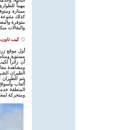
النائية، وخدم
كذلك متنوعة و
متوفرة والبضا
والبقالات مبكراً بين 7 -5 مساء، مما يسبب ضيقاً وإرباكاً
كيب تاون، ا
أول موقع زرن
أن زائراً لكي
ومشاهدة معالم
الطيران الشرا
ألعاب وأسواق
المنطقة خدمة 
ومتحركة لمعالم ك