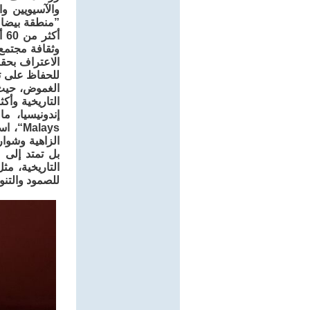
والآسيويين و
أك
وثقافة مجتمع
Malays
الزاهية وشوار
بل تمتد إلى 
التاريخية، م
للصمود والتنوع