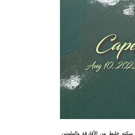
الثقافات، سكنه خليط من الأفارقة والملونين