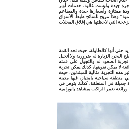
عدم الحاجة للكاش ولكنه يبقى خياراً
ً متوسطة وأسعار الأجرة جيدة وليست غالية، خدمات أوبر
قاهي متوفرة بكثرة وبجودة ممتازة وأسعارها جيدة والمطاعم
ة“ وهذا مريح للسائح طبعاً. الأسواق
مزعجة التي لاحظتها هي إغلاق المحلات
 حتى أنها كالطاولة، حيث تجد القمة
اه بالتلفريك، تبلغ قمته على ارتفاع 1080 متر عن سطح البحر، الزيارة له ضرورية ولا أتخيل
ن تجربة الصعود له والتجول على قمته
عة لا يمكن تفويتها، كذلك يمكن تجربة
 هذه التجربة مثالية للمبتدئين، حيث
الثنائي مع مدرب محترف. ذهبنا بعد ذلك لمنطقة «water front» وهي منطقة سياحية بامتياز، فيها مدينة
جميلة في المنطقة، كذلك يتوفر في
رائعة تغمر الراكب بمشاهد بانورامية