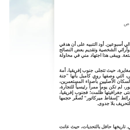
ي أسبوعين. أود التنبيه على أن هدفي
وآرائي الشخصية وتقديم بعض النصائح
متعة. ويبقى هذا اجتهاد مني في محاولة
مغايرة، حيث تتجلى جنوب إفريقيا، أمة
ض، التي وصفها روي كامبل بأنها ”جنة
 السكان الأصليين بأصداء المستعمرين،
 لم تكن يوماً ممراً رئيسياً للتجارة،
حتى جغرافيتها ظُلمت؛ فجنوب إفريقيا،
ائط ”إسقاط ميركاتور“ تُصغّر حجمها
التحريف بلا جدوى.
ي. تاريخها حافل بالتحديات، حيث عانت