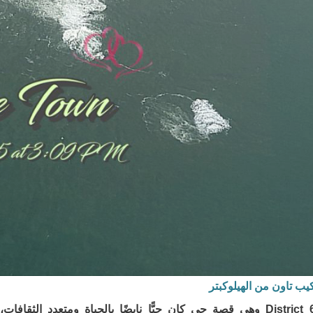
ب تاون من الهيلوكبتر
زرنا متحف District 6 وهي قصة حي كان حيًّا نابضًا بالحياة ومتعدد 