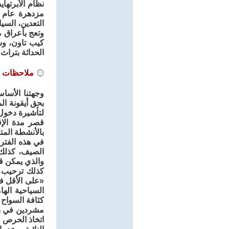
نظام الأبرتها
كيب تاون، وس
الحداثة بتراث
ملاحظات و
وجهتنا الأساس
لتأشيرة دخول
بالأنشطة المت
الصيف، كذلك 
والذي يمكن ق
كذلك ترحيب ا
«على الأقل في
كثافة السواح ا
مشردين في بع
اتخاذ الحرص و