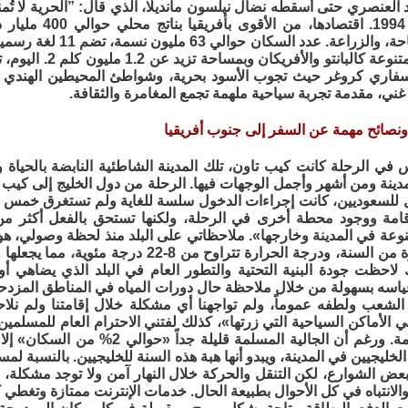
يد العنصري حتى أسقطه نضال نيلسون مانديلا، الذي قال: ”الحرية لا تُمنح
مزدهرة عام 1994. ا
التعدين، السياحة، والزراع
وتعج بأعراق متنوعة ك
فاري كروغر حيث تجوب الأسود بحرية، وشواطئ المحيطين الهندي وا
 غني، مقدمة تجربة سياحية ملهمة تجمع المغامرة والثقافة.
نصائح مهمة عن السفر إلى جنوب أفريقيا
 في الرحلة كانت كيب تاون، تلك المدينة الشاطئية النابضة بالحياة و
 للسعوديين، كانت إجراءات الدخول سلسة للغاية ولم تستغرق خمس دقا
نوعة في المدينة وخارجها». ملاحظاتي على البلد منذ لحظة وصولي، هو
في هذه الفترة من السنة، ودرجة الحرارة تتراوح
لاحظت جودة البنية التحتية والتطور العام في البلد الذي يضاهي أور
ياسه بسهولة من خلال ملاحظة حال دورات المياه في المناطق المزدحم
لشعب ولطفه عموماً، ولم تواجهنا أي مشكلة خلال إقامتنا ولم نل
 الأماكن السياحية التي زرتها»، كذلك لفتني الاحترام العام للمسلمي
السياحية الهامة. ورغم أن الجالية الم
لخليجيين في المدينة، ويبدو أنها هبة هذه السنة للخليجيين. بالنسبة لم
ض الشوارع، لكن التنقل والحركة خلال النهار آمن ولا توجد مشكلة،
الانتباه في كل الأحوال بطبيعة الحال. خدمات الإنترنت ممتازة وتغطي