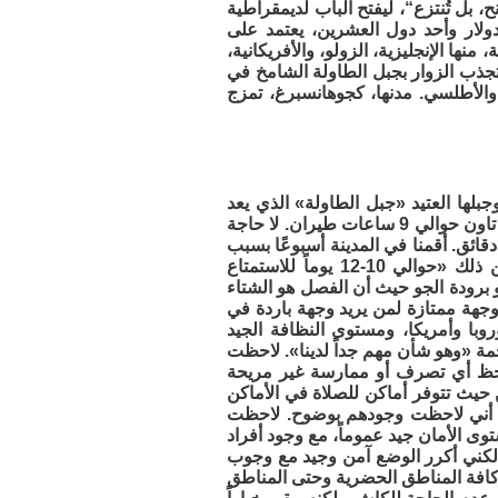
، بل تُنتزع“، ليفتح الباب لديمقراطية
قتصادها، من الأقوى بأفريقيا بناتج محلي حوالي 400 مليار دولار وأحد دول العشرين، يعتمد على
ة. عدد السكان حوالي 63 مليون نسمة، تضم 11 لغة رسمية، منها الإنجليزية، الزولو، والأفريكانية،
البانتو والأفريكان وبمساحة تزيد عن 1.2 مليون كلم 2. اليوم، تجذب الزوار بجبل الطاولة الشامخ في
لأطلسي. مدنها، كجوهانسبرغ، تمزج
جبلها العتيد «جبل الطاولة» الذي يعد
بحق أيقونة المدينة ومن أشهر وأجمل الوجهات فيها. الرحلة من دول الخليج إلى كيب تاون حوالي 9 ساعات طيران. لا حاجة
ئق. أقمنا في المدينة أسبوعًا بسبب
قصر مدة الإقامة ووجود محطة أخرى في الرحلة، ولكنها تستحق بالفعل أكثر من ذلك «حوالي 10-12 يوماً للاستمتاع
 برودة الجو حيث أن الفصل هو الشتاء
 من 8-22 درجة مئوية، مما يجعلها وجهة ممتازة لمن يريد وجهة باردة في
وبا وأمريكا، ومستوى النظافة الجيد
ة «وهو شأن مهم جداً لدينا». لاحظت
احظ أي تصرف أو ممارسة غير مريحة
ن حيث تتوفر أماكن للصلاة في الأماكن
سلمة قليلة جداً «حوالي 2% من السكان» إلا أني لاحظت وجودهم بوضوح. لاحظت
ستوى الأمان جيد عموماً، مع وجود أفراد
 لكني أكرر الوضع آمن وجيد مع وجوب
 كافة المناطق الحضرية وحتى المناطق