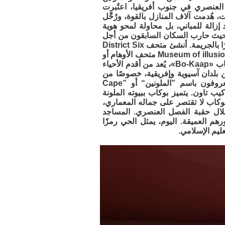
العنصري في جنوب أفريقيا، اعتُبرت
 لعام 1966. وابتداءً من السبعينيات، هُدمت آلاف المنازل بالقوة، ورُحِّل
د إزالة للمباني، بل محاولة لمحو هوية
، حيث حارب السكان السابقون من أجل
الاعتراف بحقوقهم. اليوم، لم يُعاد بناء معظم المنطقة، وبقيت مساحات فارغة تذكيرًا بالجريمة. أنشئ متحف District Six
للحفاظ على تاريخها وتكريم نضال سكانها من أجل العدالة والمساواة. ثم ذهبنا إلى Museum of illusion متحف الأوهام أو
الغموض، حيث تجد فيه الحيل البصرية الممتعة والمسلية. بعد ذلك ذهبنا إلى حي بوكاب «Bo-Kaap»، يُعد من أقدم الأحياء
 نشأ في القرن 18 عندما جُلب العبيد من بلدان آسيوية وإفريقية، خصوصًا من
إندونيسيا، ماليزيا والهند، ليعملوا لدى المستعمرين الهولنديين. هؤلاء العبيد، المعروفون باسم ”الملونين“ أو ”Cape
 كيب تاون. يتميز بوكاب ببيوته الملونة
بوكاب لا تقتصر على جماله المعماري،
لال حقبة الفصل العنصري. المساجد
م العميقة. اليوم، يمثل الحي رمزًا
عليم الإسلامي.