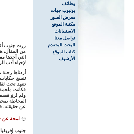
وظائف
يوتيوب جهات
معرض الصور
مكتبة الموقع
الاستبيانات
تواصل معنا
البحث المتقدم
زرت جنوب أفري
من المقال، ه
كتاب الموقع
التي أجدها مف
الأرشيف
لإحياء أدب ال
أردناها رحلة 
تنسج حكايات ا
تتنهد تحت ثقل
فكانت ملحمة ا
ولم تُروَ قصص
المحاطة بمحي
عن حقيقته، فتب
لمحة عن ج
جنوب إفريقيا،