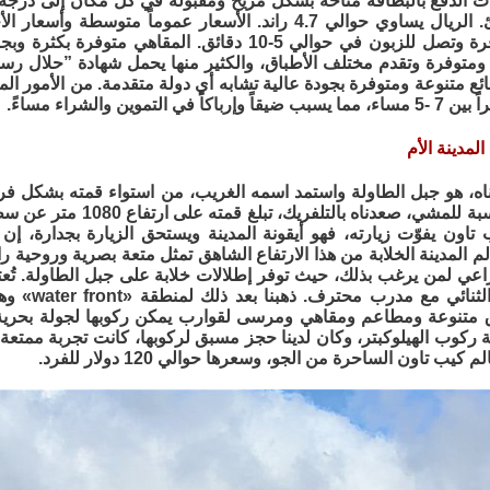
ات الدفع بالبطاقة متاحة بشكل مريح ومقبولة في كل مكان إلى درجة 
مهماً للطوارئ. الريال يساوي حوالي 4.7 راند. الأسعار عموما
ممتازة ومتوفرة وتصل للزبون في حوالي 5-10 دقائق. الم
متوفرة وتقدم مختلف الأطباق، والكثير منها يحمل شهادة ”حلال رسمي
ئع متنوعة ومتوفرة بجودة عالية تشابه أي دولة متقدمة. من الأمور ال
 في التموين والشراء مساءً.
لمدينة الأم
اه، هو جبل الطاولة واستمد اسمه الغريب، من استواء قمته بشكل فريد
مستوية ومناسبة للمشي، صعدن
ب تاون يفوّت زيارته، فهو أيقونة المدينة ويستحق الزيارة بجدارة، إ
 المدينة الخلابة من هذا الارتفاع الشاهق تمثل متعة بصرية وروحية رائ
عي لمن يرغب بذلك، حيث توفر إطلالات خلابة على جبل الطاولة. تُعتبر
يتم الطيران 
 متنوعة ومطاعم ومقاهي ومرسى لقوارب يمكن ركوبها لجولة بحرية 
ركوب الهيلوكبتر، وكان لدينا حجز مسبق لركوبها، كانت تجربة ممتعة و
يب تاون الساحرة من الجو، وسعرها حوالي 120 دولار للفرد.