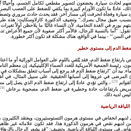
ضهم لحادث سيارة. يخضعون لتصوير مقطعي لكامل الجسم، وأحيانًا تُك
لك، عادةً ما تكون الأورام كبيرة بما يكفي للضغط على العصب البصري
ود سيارة وفجأة انحرفت إلى مسار آخر. فقد يحدث حادث مروري وتصطد
ا بسبب ضيق مجال بصرك.“ وتضيف الدكتورة كازلاوسكايت: هذه طر
م بورم في الغدة النخامية، لأن النساء غالبًا ما يلاحظن أولاً تغيرا
. تقول: ”أما بالنسبة للرجال، فالأمر أكثر صعوبة لأن جميع الأعراض 
ي السن’“ - بينما في الواقع، هناك مشكلة قد تكون أكثر خطورة.
ارتفاع ضغط الدم، فقد يُلقي باللوم على العوامل الوراثية أو ما اعتاد
 رئيسة الجمعية الأمريكية للغدد الصماء الإكلينيكية، إن معظم النا
اء. بيد أن ”ارتفاع ضغط الدم قد يرجع إلى أسباب تتعلق بمشكلات في ال
طئ المرضى في عزوها إلى أسبابها الحقيقية. على سبيل المثال، في أشد
[23]
لقواتم
، والتي تؤدي عادةً إلى ارتفاع ضغط الدم الذي يصل إلى م
[24]
لمريض بارتفاعات حادة وخطيرة في ضغط الدم، مصحوبة برعاش
ليس لديه ذلك.
ل لديهم انخفاض في مستوى هرمون التستوستيرون، ويعتقد الكثيرون م
لمن لديهم نقص في هرمون الذكورة هذا، فقد تكون علاماته غير ظاهرة
اض في مستوى اللياقة الرياضية. وتضيف: ”قد يشعر الرجال بالإرهاق،