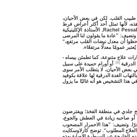
 طبيب القلب. لكن في بعض الأحيان،
، لأنها تمثل أحد أكثر أعراض فرط
نشاط الغدة الدرقية شيوعًا، كما تقول الدكتورة راشيل بيساه - بولاك Rachel Pessah-Pollack, الأستاذة الإكلينيكية
وتضيف: ”عادة ما يقولون لنا المرضى
احظوا أن معدل نبضات القلب مرتفع،“
ات علاج متنوعة، كما تطمئن بيساه -
[6]
 الدرقية
أو أورام حميدة على سبيل
ا. في بعض الأحيان، لا يتطلب الأمر سوى
التهاب الغدة الدرقية لها علاقة بكوفيد
في هذا التشخيص هو أنه غالبًا ما يزول
طفح جلدي في منطقة الفخذ؛ ويفترضون
 أو صاحبه زيادة في العطش والجوع،
ًا. وتضيف: ”هذا الاحمرار المصحوب
العلاج المطلوب“. توضح كازلاوسكايت
دم الخارجة عن السيطرة الإصابة بهذه