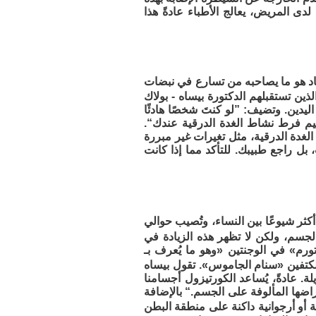
ى المريض، يعالج الأطباء عادةً هذا
حاد هو ما يصاحبه من تسارع في نبضات
ين تستقبلهم الدكتورة بيساه - بولاك
ليدين. وتضيف: ”لو كنتَ شخصًا هادئًا
ييم فرط نشاط الغدة الدرقية عندك“.
دة الدرقية، مثل تغيرات غير مبررة
ل راجع طبيبك. للتأكد مما إذا كانت
كثر شيوعًا بين النساء، وتُصيب حوالي
لجسم، ولكن لا تظهر هذه الزيادة في
ورم» في الوجنتين «وهو ما يُعرف بـ
الكتفين «سنام الجاموس». تقول بيساه
ة. عادةً، يُساعد الكورتيزول أجسامنا
اضها المألوفة على الجسم.“ بالإضافة
 أو أرجوانية داكنة على منطقة البطن