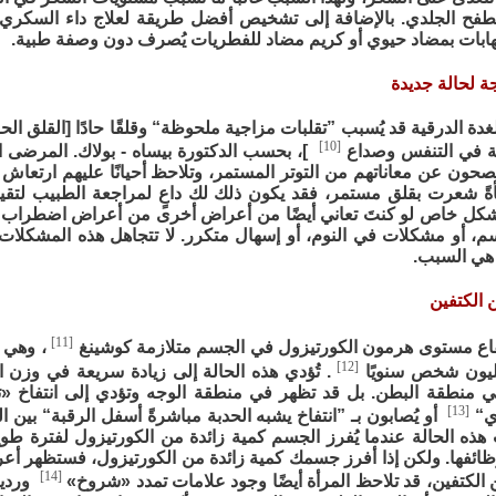
طفح الجلدي. بالإضافة إلى تشخيص أفضل طريقة لعلاج داء السكري لد
لتهابات بمضاد حيوي أو كريم مضاد للفطريات يُصرف دون وصفة طبية.
ة الدرقية قد يُسبب ”تقلبات مزاجية ملحوظة“ وقلقًا حادًا [القلق ال
[10]
ة في التنفس وصداع
]، بحسب الدكتورة بيساه - بولاك. المرضى الذ
صحون عن معاناتهم من التوتر المستمر، وتلاحظ أحيانًا عليهم ارتعاش ا
جأةً شعرت بقلق مستمر، فقد يكون ذلك لك داعٍ لمراجعة الطبيب لتق
شكل خاص لو كنتَ تعاني أيضًا من أعراض أخرى من أعراض اضطراب الغ
، أو مشكلات في النوم، أو إسهال متكرر. لا تتجاهل هذه المشكلات، ب
 هي السبب.
[11]
فاع مستوى هرمون الكورتيزول في الجسم متلازمة كوشينغ
، وهي أ
[12]
. تُؤدي هذه الحالة إلى زيادة سريعة في وزن ا
 في منطقة البطن. بل قد تظهر في منطقة الوجه وتؤدي إلى انتفاخ «ت
[13]
ري“
أو يُصابون بـ ”انتفاخ يشبه الحدبة مباشرةً أسفل الرقبة“ بين 
هذه الحالة عندما يُفرز الجسم كمية زائدة من الكورتيزول لفترة طويل
ظائفها. ولكن إذا أفرز جسمك كمية زائدة من الكورتيزول، فستظهر أعر
[14]
ن الكتفين، قد تلاحظ المرأة أيضًا وجود علامات تمدد «شروخ»
وردية