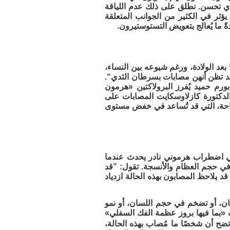
 أي تحسن. نطلق على ذلك عدم اللياقة
ر في الكثير من الجوانب المتعلقة
ً ما يُعالج بتعويض التستوستيرون.
 بعد الولادة، ورغم شيوعه بين النساء،
 وقد تظن أنهن مصابات بسرطان الثدي“.
بورم حميد يُفرز البرولاكتين «هرمون
لدكتورة كازلاوسكايت المصابات على
راحة، التي قد تُساعد في خفض مستوى
ي اضطراب هرموني نادر يحدث عندما
ي في حجم العظام والأنسجة. تقول: ”قد
د يلاحظ المصابون بهذه الحالة ازدياد
ان، أو تضخم في حجم اللسان، أو نمو
 «بما فيها بروز عظمة الفك السفلي»
اتضح أن شخصًا ما مُصاب بهذه الحالة،