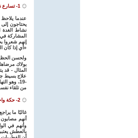
1- تسارع نبضات القلب
عندما يلاحظ 
يحتاجون إلى 
المشاركة في 
إنهم شعروا ب
«أي إذا كان المعدل يزيد عن 100 نبضة في الدقيقة، واست
ولحسن الحظ، 
بولاك مرضاها.
المثال - قد يت
علاج بسيط جدًا
-19، وهو ا
من تلقاء نفس
2- حكة واحمرار في منطقة الفخذ، مصحوبةً بزيادة عطش.
غالبًا ما ير
أنهم مصابون 
وأنهم في الو
بالعطش يعتبر
أن الفطريات ت