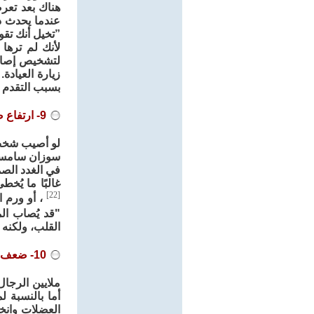
هناك بعد تعر
عندما يحدث ذ
”تخيل أنك تق
لأنك لم تره
لتشخيص إصابته
زيارة العيادة
بسبب التقدم ف
9- ارتفاع ضغط الدم إلى مستوى خطير
لو أصيب شخص ب
سوزان سامسون،
في الغدد الصم
غالبًا ما يُخ
[22]
، أو ورم ا
"قد يُصاب ا
القلب، ولكنه 
10- ضعف اللياقة الرياضية
ملايين الرجا
أما بالنسبة 
العضلات وانخف