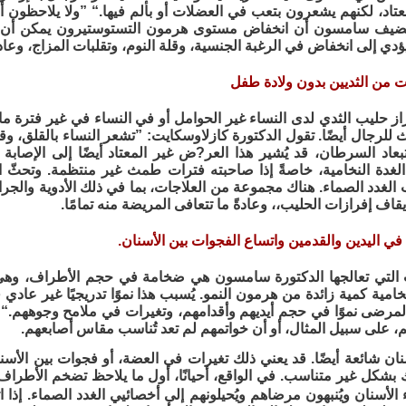
عتاد، لكنهم يشعرون بتعب في العضلات أو بألم فيها.“ ”ولا يلاحظون
تضيف سامسون أن انخفاض مستوى هرمون التستوستيرون يمكن أن يؤث
ؤدي إلى انخفاض في الرغبة الجنسية، وقلة النوم، وتقلبات المزاج، وعادة
 إفراز حليب الثدي لدى النساء غير الحوامل أو في النساء في غير فترة ما
دث للرجال أيضًا. تقول الدكتورة كازلاوسكايت: ”تشعر النساء بالقلق،
عاد السرطان، قد يُشير هذا العر?ض غير المعتاد أيضًا إلى الإصابة 
لغدة النخامية، خاصةً إذا صاحبته فترات طمث غير منتظمة. وتحثّ ا
الغدد الصماء. هناك مجموعة من العلاجات، بما في ذلك الأدوية والج
يقاف إفرازات الحليب،، وعادةً ما تتعافى المريضة منه تمامًا.
 التي تعالجها الدكتورة سامسون هي ضخامة في حجم الأطراف، وه
نخامية كمية زائدة من هرمون النمو. يُسبب هذا نموًا تدريجيًا غير عاد
المرضى نموًا في حجم أيديهم وأقدامهم، وتغيرات في ملامح وجوههم.“ ق
 على سبيل المثال، أو أن خواتمهم لم تعد تُناسب مقاس أصابعهم.
ان شائعة أيضًا. قد يعني ذلك تغيرات في العضة، أو فجوات بين الأسن
بشكل غير متناسب. في الواقع، أحيانًا، أول ما يلاحظ تضخم الأطراف
لأسنان ويُنبهون مرضاهم ويُحيلونهم إلى أخصائيي الغدد الصماء. إذا 