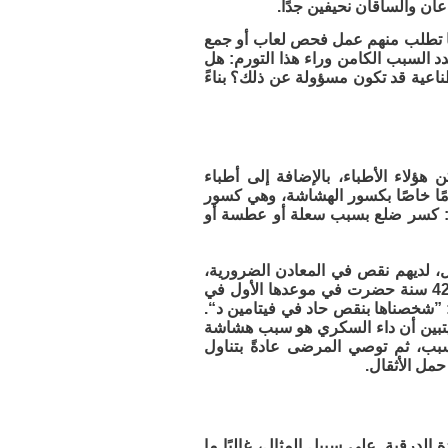
عان والساقان نحيفين جدًا.
نها تطلب منهم عمل فحص لعاب أو جمع
ة»،. بعد ذلك، عليها أن تحدد السبب الكامن وراء هذا التورم: هل
ناعية قد تكون مسؤولة عن ذلك؟ بناءً
لاء الأطباء، بالإضافة إلى أطباء
امًا خاصًا بكسور الهشاشة، وهي كسور
ل: كسر ضلع بسبب سعلة أو عطسة أو
، لديهم نقص في المعادن الضرورية،
مثل الكالسيوم والمغنيسيوم وفيتامين د. تتذكر الدكتورة كازلاوسكايت مريضة تبلغ 42 سنة حضرت في موعدها الأول في
: ”شخصناها بنقص حاد في فيتامين د“.
يتبين أن داء السكري هو سبب هشاشة
بب، ثم توصي المرضى عادةً بتناول
مل الأثقال.
درقية. على سبيل المثال، غالبًا ما