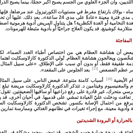
الثديين، وأن الجزء العلوي من الجسم يصبح أكبر حجمًا، بينما يصبح الذرا
يساه - بولاك بارتفاع مفرط في مستويات الكورتيزول عند مرضاها، فإ
عينة بول على مدى فترة معينة «عادةً على مدى 24 ساع
دة النخامية أو الغدة الكظرية؟ هل يتناول المريض أدوية هرمونية اصط
لازمة كوشينغ، قد يكون العلاج جراحيًا أو بأدوية مثبطة للهرمونات.
بعض أن هشاشة العظام هي من اختصاص أطباء الغدد الصماء، لكن هؤ
ُشخّصون ويعالجون هشاشة العظام. تُولي الدكتورة كازلاوسكايت اهتم
مة طفيفة فقط، أو بدون أي سبب على الإطلاق. «على سبيل المثا
[15]
كسر عظم العصعص
بعد الجلوس على المقعد».
[16]
م الأيضية
أسباب كامنة متنوعة. فبعض الناس، على سبيل المثال
رسي متحرك، غير قادرة على رفع ذراعيها أو ساقيها الضعيفتين. تقول
 تعافت ودخلت عليّ العيادة تمشي على قدميها. في أحيان أخرى، قد 
يرفع من احتمال الإصابة بكسور. تشخص الدكتورة كازلاوسكايت الس
 وأدوية معينة، مع إجراء تغيرات في نظامهم الغذائي وممارسة تمارين ح
فاجئة في درجة حرارة جسم الشخص قد توحي بوجود مشكلة في الغدة ال