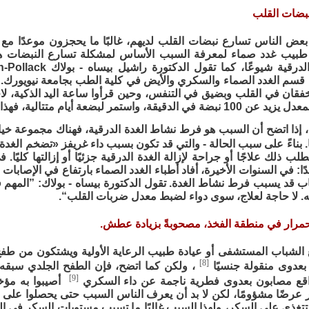
بعض الناس تسارع نبضات القلب لديهم، غالبًا ما يحجزون موعدًا مع
طبيب غدد صماء لمعرفة السبب الأساس لمشكلة تسارع النبضات هذه
قسم الغدد الصماء والسكري والأيض في كلية الطب بجامعة نيويورك. 
خفقان في القلب وبضيق في التنفس، وحين قرأوا ساعة اليد الذكية، ل
مر لبضعة أيام متتالية، فهذا يُعتبر عمومًا معدلًا مرتفعًا».
إذا اتضح أن السبب هو فرط نشاط الغدة الدرقية، فهناك مجموعة خيار
 بناءً على سبب الحالة - والتي قد تكون بسبب داء غريفز «تضخم الغدة
طلب ذلك علاجًا أو جراحة لإزالة الغدة الدرقية جزئيًا أو إزالتها كليً
: في السنوات الأخيرة، أفاد أطباء الغدد الصماء بارتفاع في الإصابات ب
لتهاب قد يسبب فرط نشاط الغدة. تقول الدكتورة بيساه - بولاك: ”المهم 
ه. لا حاجة لعلاج، سوى دواء لضبط معدل ضربات القلب“.
اجع الشباب المستشفى أو عيادة طبيب الرعاية الأولية ويشتكون من 
[8]
بعدوى منقولة جنسيًا
، ولكن كما اتضح، فإن الطفح الجلدي سبقه
[9]
اقع مصابون بعدوى فطرية ناجمة عن داء السكري
أصيبوا به مؤخر
 عرضًا مشؤومًا، لكن لا بد أن يعرف الناس السبب حتى يحصلوا على 
تغذى على السكر، ولهذا السبب غالبًا ما تسبب مستويات السكر في ال