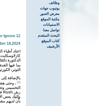
وظائف
يوتيوب جهات
معرض الصور
مكتبة الموقع
الاستبيانات
تواصل معنا
البحث المتقدم
12 Weird Symptoms Endocrinologists Say You Should Never Ignore
كتاب الموقع
ber 18,2024
الأرشيف
اعتاد أطباء ا
الدكتورة دائم
بما فيها الغدة
التوتر، الكورت
بالإضافة إلى 
[4]
، وحتى هش
التخسيس وتحس
رش
وإليك بعض الأ
بأن لديهم مش