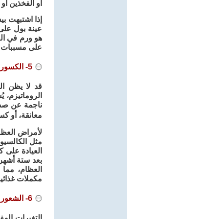
أو الفخذين أو 
إذا اشتبهت ب
هو ورم في الغ
على مسببات مت
5- الكسور المفاجئة
قد لا يظن ال
الروماتيزم، ي
ناجمة عن صد
معانقة، أو 
لأمراض العظا
العيادة على ك
بعد ستة أشهر
العظام، مما 
مكملات غذائية
6- الشعور بالحرارة أو البرودة الشديدتين
التغيرات الم