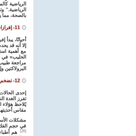
الرياضية كالم
الرياضية.“ و
بالصحة، مما ي
11- إفرازات من الثديين بدون ولادة طفل
أحيانًا، يبدأ
إلا أنه قد يح
مع أهمية استب
الحليب» في ا
مراجعة طبيب 
البرولاكتين وإ
12- تضخم في اليدين والقدمين واتساع الفجوات بين الأسنان.
إحدى الحالات
تفرز الغدة ال
يُلاحظ هؤلاء 
مقاس أحذيتهم،
مشكلات الأسن
في حجم الفك 
[26]
هم أطباء ا