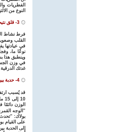
الفطريات وال
النوع من الا
3- قلق نتيجة لحالة جديدة
فرط نشاط الغد
القلب وصعوب
في عيادتها يف
نوعًا ما، وف
وينطبق هذا ب
في وزن الجسم
غدتك الدرقية
4- حدبة بين الكتفين
قد يُسبب ارت
10 إلى 15 مليون شخص سنويًا
الوزن دائمًا
”الوجه القم
بولاك: ”تحدث 
على القيام بو
إلى الحدبة بي