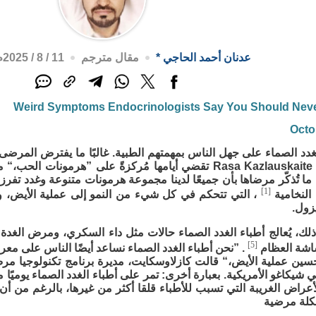
عدنان أحمد الحاجي
*
مقال مترجم
11 / 8 / 2025م - 2:36 م
Octo
لغدد الصماء على جهل الناس بمهمتهم الطبية. غالبًا ما يفترض المرضى
كازلاوسكايت Rasa Kazlauskaite تقضي أيامها مُركزةً على ”هر
ًا ما تُذكّر مرضاها بأن جميعًا لدينا مجموعة هرمونات متنوعة وغدد تف
[1]
 النخامية
، التي تتحكم في كل شيء من النمو إلى عملية الأيض، و
يزول.
ذلك، يُعالج أطباء الغدد الصماء حالات مثل داء السكري، ومرض الغدة
[5]
اشة العظام
. ”نحن أطباء الغدد الصماء نساعد أيضًا الناس على مع
ين عملية الأيض،“ قالت كازلاوسكايت، مديرة برنامج تكنولوجيا م
 Rush في شيكاغو الأمريكية. بعبارة أخرى: تمر على أطباء الغدد الصماء يو
عراض الغريبة التي تسبب للأطباء قلقا أكثر من غيرها، بالرغم من أن 
كلة مرضية