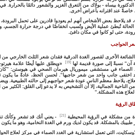
كتورة بيساه - بولاك من التعرق الغزير والشعور دائمًا بالحرارة. ف
، خاصةً عند اقترانه بأعراض أخرى.
اء، قد يلاحظ بعض الأشخاص أنهم لم يعودوا قادرين على تحمل البرودة
 الحالة تُبطئ عملية الأيض وتُسبب انخفاضًا في درجة حرارة الجسم، وله
ودة، حتى لو كانوا في مكان دافئ.
الشائعة الأخرى لقصور الغدة الدرقية فقدان شعر الثلث الخارجي من
[19]
 آن“ نسبةً إلى صورة قديمة لها
«ويطلق عليها أيضًا علامة هيرت
د الصماء في مستشفى ميموريال هيرمان الصحي في هيوستن: ”كان
 اختفى جانب واحد من شعر حاجبها“. لحسن الحظ، عادةً ما يكون تس
لعلاج، يلاحظ معظم الناس عودة شعر حواجبهم إلى حالته الطبيعية. وي
ن الناحية الجمالية، إلا أن التشخيص به لا يدعو إلى القلق: الكثير من 
 لعلاج هذه المشكلة.“
[21]
ة من مشكلة في الرؤية المحيطية
- يعني أنك قد تشعر وكأنك تنظ
 طبيبك بالمشكلة. قد يكون لديك ورم في الغدة النخامية، وهو ما يكون عا
اوسكايت، التي تعمل استشارية في الغدد الصماء في مركز لعلاج الحواد