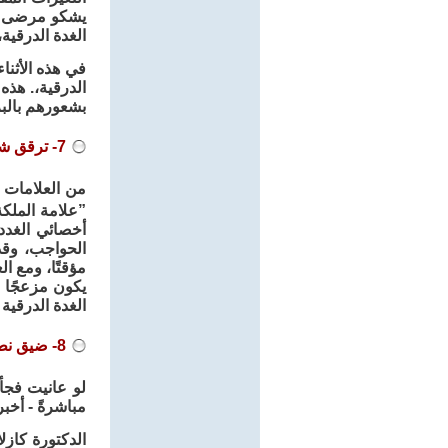
يشكو مرضى الد
الغدة الدرقية
في هذه الأثن
الدرقية،. هذه
بشعورهم بالبر
7- ترقق شعر الحواجب
من العلامات 
”علامة الملكة
أخصائي الغد
الحواجب، وقد
مؤقتًا، ومع ا
يكون مزعجًا م
الغدة الدرقية
8- ضيق نطاق الرؤية
لو عانيت فجأ
مباشرةً - أخبر
الدكتورة كازل