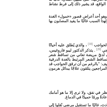
ي الواقع، قد يشير ذلك إلى فرط نشاط
، وهو أحد أعراض قصور «خمول» الغدة
ذا السبب غالبًا ما يفيد المصابون بها
[18]
 الحواجب
، والذي يُطلق عليه أحيانًا
[20]
وجي
. يتذكر الدكتور ليبو فاروغيس،
 لديّ مريضة تعاني من تساقط شعر
اقط الشعر المرتبط بالغدة الدرقية
ضيف: ”بالرغم من أن ترقق الحواجب قد
المراجعين يتلقون علاجًا ببدائل هرمون
ر في نفق، ولا ترى إلا ما هو أمامك
دةً ورمًا حميدًا في الدماغ.
ث، غالبًا ما تستقبل مرضى نُقلوا إلى