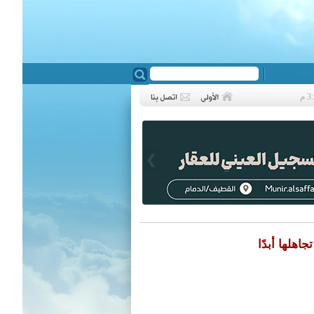
❮
هلها أبدًا