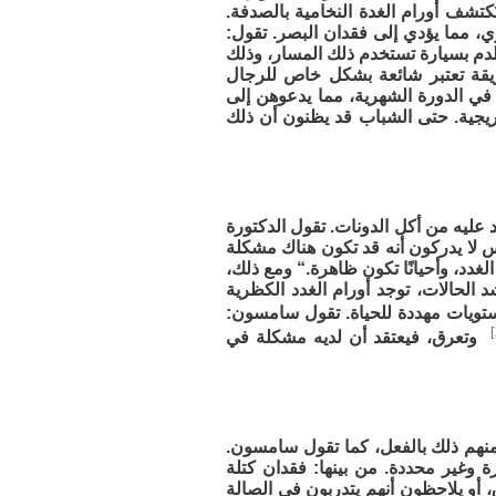
تشف أورام الغدة النخامية بالصدفة.
، مما يؤدي إلى فقدان البصر. تقول:
م بسيارة تستخدم ذلك المسار، وذلك
يقة تعتبر شائعة بشكل خاص للرجال
ت في الدورة الشهرية، مما يدعوهن إلى
تدريجية. حتى الشباب قد يظنون أن ذلك
 عليه من أكل الدونات. تقول الدكتورة
س لا يدركون أنه قد تكون هناك مشكلة
غدد، وأحيانًا تكون ظاهرة.“ ومع ذلك،
 الحالات، توجد أورام الغدد الكظرية
ستويات مهددة للحياة. تقول سامسون:
وتعرق، فيعتقد أن لديه مشكلة في
نهم ذلك بالفعل، كما تقول سامسون.
 وغير محددة. من بينها: فقدان كتلة
 أو يلاحظون أنهم يتدربون في الصالة