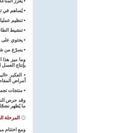
• يعزز المناع
• يُساهم في 
• تنظيم عملي
• تنشيط الطاق
• يحتوي على م
• يسرّع من شف
وما ميز هذا ا
بإنتاج العسل 
• العكبر «ال
أمراض المفاصل
• منتجات تجم
وقد حرص النح
ما يُظهر نضجً
المرحلة ال
ومع اختتام مر