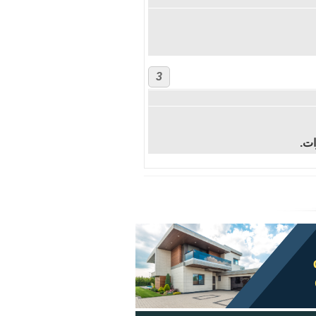
3
ات.