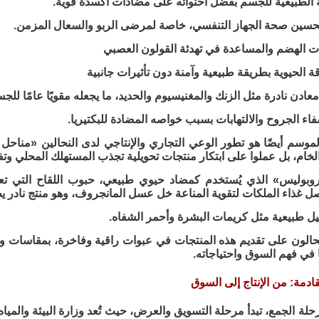
ة الطبيعية للجسم بفضل احتوائه على مضادات أكسدة قوية.
تحسين صحة الجهاز التنفسي، خاصة لمرضى الربو والسعال المزمن.
ات الهضم والمساعدة في تهدئة القولون العصبي
ة الحيوية بطريقة طبيعية وآمنة دون تأثيرات جانبية
عادن نادرة مثل الزنك والمغنيسيوم والحديد، ما يجعله مقويًا عامًا للج
اء الجروح والالتهابات بسبب خواصه المضادة للبكتيريا.
لموسم أيضًا هو تطور الوعي التجاري والإنتاجي لدى النحالين «مناحل 
الخام، بل عملوا على ابتكار منتجات تحويلية تجذب المستهلك المحلي وتفت
بروبوليس» الذي يُستخدم كمضاد حيوي طبيعي، حبوب اللقاح التي تعز
 غذاء الملكات لتقوية المناعة خل عسل المانجروف، وهو منتج نادر ي
يل طبيعية مثل كريمات البشرة وأحمر الشفاه.
الون على تقديم هذه المنتجات في عبوات راقية وفاخرة، بمقاسات وأ
ا في فهم السوق واحتياجاته.
قادمة: من الإنتاج إلى السوق
حلة الجمع، تبدأ مرحلة التسويق والعرض، حيث تُعد وزارة البيئة والميا