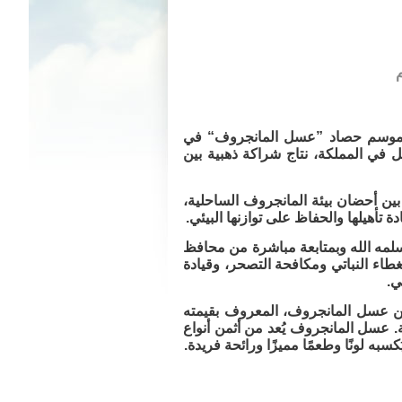
يعة. موسم حصاد ”عسل المانجروف“ في
ل في المملكة، نتاج شراكة ذهبية بين
ًا شاركوا في هذا الموسم، واضعين خلاياهم التي تتجاوز 4000 خلية بين أحضان بيئة المانجروف الساحلية،
 تأهيلها والحفاظ على توازنها البيئي.
لمه الله وبمتابعة مباشرة من محافظ
لغطاء النباتي ومكافحة التصحر، وقيادة
ي.
 عاديًا «إنتاج قياسي وجودة فريدة» فالإنتاج بلغ نحو 20 طنًا من عسل المانجروف، المعروف بقيمته
ة. عسل المانجروف يُعد من أثمن أنواع
به لونًا وطعمًا مميزًا ورائحة فريدة.