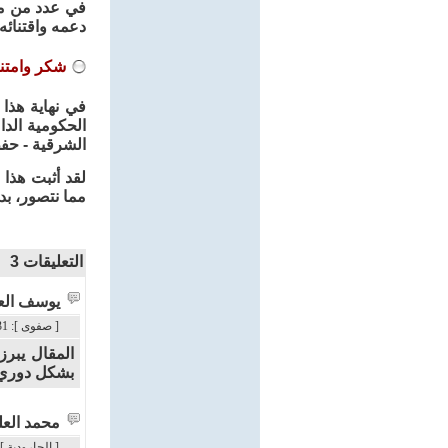
في عدد من مد
دعمه واقتنائه.
شكر وامتن
في نهاية هذا 
الحكومية الد
الشرقية - حفظ
لقد أثبت هذا 
مما نتصور، بدء
التعليقات
3
يوسف العب
[ صفوى ]: 31 / 7 / 2025م - 5:14 م
المقال يبرز
بشكل دوري
محمد الع
[ الجارودية ]: 31 / 7 / 2025م - :08