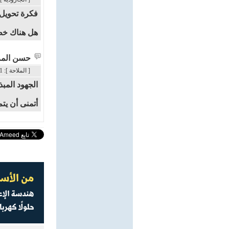
فكرة تحويل 
هل هناك خط
حسن الم
[ الملاحة ]: 31 / 7 / 2025م - 11:11 م
الجهود المب
أتمنى أن يتم