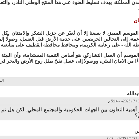
ن المملكة، بهدف تسليط الضوء على هذا المنتج الوطني النادر، والتع
ان
الموسم المميز، لا يسعنا إلا أن نُعبّر عن جزيل الشكر والامتنان لك
اعمة، إلى النحالين الحريصين على خدمة الأرض قبل العسل، وصولًا إ
ه الله - على رعايته الكريمة، ومحافظ محافظة القطيف على متابعته ا
الموسم أن العمل التشاركي هو أساس التنمية المستدامة، وأن البيئة عند
ًا من الامان البيئي، ووصولًا إلى عسل نقيّ يمثل روح الأرض والبحر في 
الت
دالله
 أهمية التعاون بين الجهات الحكومية والمجتمع المحلي. لكن هل تم تق
؟
لي
8 م