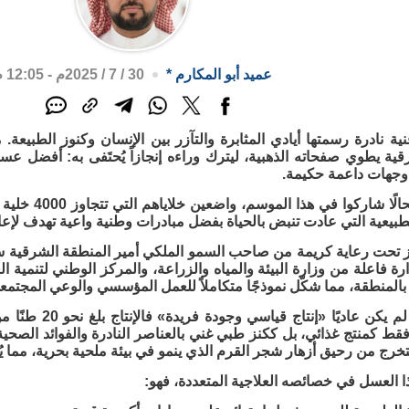
عميد أبو المكارم
*
30 / 7 / 2025م - 12:05 م
نية نادرة رسمتها أيادي المثابرة والتآزر بين الإنسان وكنوز الطب
ية يطوي صفحاته الذهبية، ليترك وراءه إنجازاً يُحتَفى به: أفضل عس
 وجهات داعمة حكيمة.
أكثر من 40 نحال
لطبيعية التي عادت تنبض بالحياة بفضل مبادرات وطنية واعية تهدف لإعادة
جاز تحت رعاية كريمة من صاحب السمو الملكي أمير المنطقة الشرقية س
رة فاعلة من وزارة البيئة والمياه والزراعة، والمركز الوطني لتنمية ا
لمنطقة، مما شكّل نموذجًا متكاملاً للعمل المؤسسي والوعي المجتمع
فهذا الموسم لم يكن
فقط كمنتج غذائي، بل ككنز طبي غني بالعناصر النادرة والفوائد الصحي
تخرج من رحيق أزهار شجر القرم الذي ينمو في بيئة ملحية بحرية، مما يُكس
 العسل في خصائصه العلاجية المتعددة، فهو: