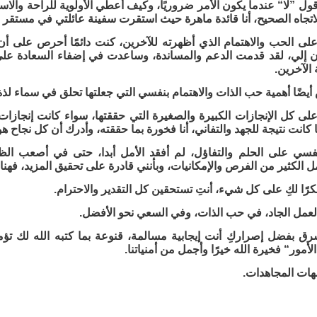
ل ”لا“ عندما يكون الأمر ضروريًا، وكيف أعطي الأولوية للراحة والاس
اتجاه الصحيح، أنا قائدة ماهرة حيث استقرت سفينة عائلتي في مستقر 
ى الحب والاهتمام الذي أظهرته للآخرين، كنت دائمًا أحرص على أن 
ن إلي، لقد قدمت الدعم والمساندة، وساعدت في إضفاء السعادة على 
 الآخرين.
أيضًا أهمية حب الذات والاهتمام بنفسي التي جعلتها تحلق في سماء لذة
ى كل الإنجازات الكبيرة والصغيرة التي حققتها، سواء كانت إنجازات 
انت نتيجة للجهد والتفاني، أنا فخورة بما حققته، وأدرك أن كل نجاح هو 
نفسي على الحلم والتفاؤل، لم أفقد الأمل أبدا، حتى في أصعب ال
ل الكثير من الفرص والإمكانيات، وبأنني قادرة على تحقيق المزيد، 
ًا لكِ على كل شيء، أنتِ تستحقين كل التقدير والاحترام.
عمل الجاد، في حب الذات، وفي السعي نحو الأفضل.
ق بفضل إصراركِ أنت إيجابية مسالمة، قنوعة بما كتبه الله لك تؤمن
لأمور“ فخيرة الله خيرًا وأجمل من أمنياتنا.
مهات المجاهدات.