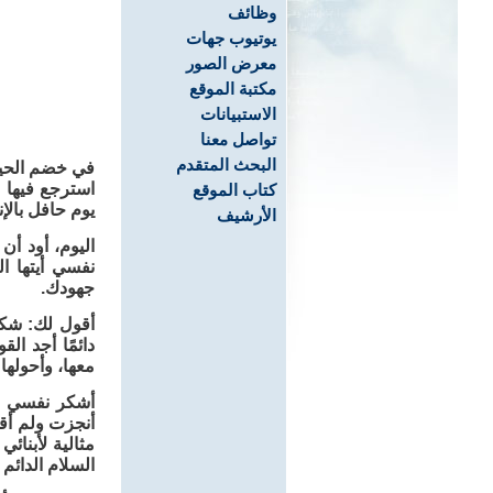
وظائف
يوتيوب جهات
معرض الصور
مكتبة الموقع
الاستبيانات
تواصل معنا
البحث المتقدم
في خضم الحياة
استرجع فيها 
كتاب الموقع
يوم حافل بالإن
الأرشيف
اليوم، أود أ
نفسي أيتها ا
جهودك.
أقول لك: شكرً
دائمًا أجد ا
معها، وأحولها
أشكر نفسي عل
أنجزت ولم أقص
مثالية لأبنائ
السلام الدائم