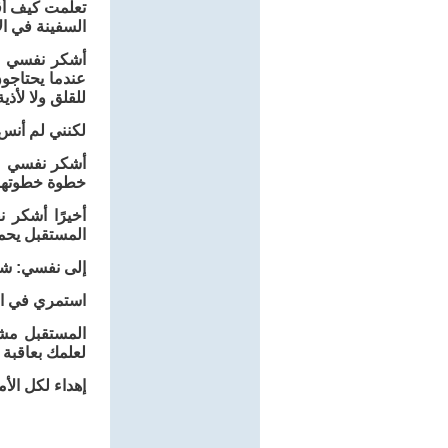
تعلمت كيف أقو
السفينة في ال
أشكر نفسي عل
عندما يحتاجو
للقلق ولا لأذية
لكنني لم أنس 
أشكر نفسي عل
خطوة خطوتها ك
أخيرًا أشكر 
المستقبل يحم
إلى نفسي: شكر
استمري في ال
المستقبل مشر
لعلمك بعاقبة ا
إهداء لكل الأ