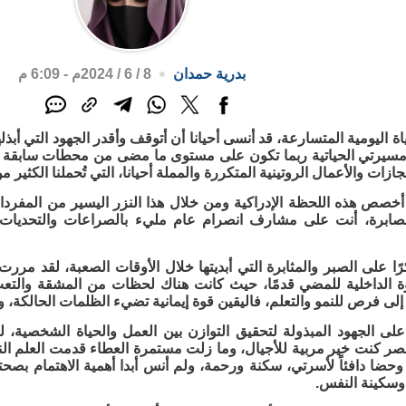
بدرية حمدان
8 / 6 / 2024م - 6:09 م
 اليومية المتسارعة، قد أنسى أحيانا أن أتوقف وأقدر الجهود التي أبذ
مسيرتي الحياتية ربما تكون على مستوى ما مضى من محطات سابقة وم
جازات والأعمال الروتينية المتكررة والمملة أحيانا، التي تُحملنا الكثير م
ن أخصص هذه اللحظة الإدراكية ومن خلال هذا النزر اليسير من المف
لصابرة، أنت على مشارف انصرام عام مليء بالصراعات والتحديات، 
ا على الصبر والمثابرة التي أبديتها خلال الأوقات الصعبة، لقد مررت
لقوة الداخلية للمضي قدمًا، حيث كانت هناك لحظات من المشقة والتع
 إلى فرص للنمو والتعلم، فاليقين قوة إيمانية تضيء الظلمات الحالكة، و
ى الجهود المبذولة لتحقيق التوازن بين العمل والحياة الشخصية، ل
ر كنت خير مربية للأجيال، وما زلت مستمرة العطاء قدمت العلم النا
ي وحضا دافئاً لأسرتي، سكنة ورحمة، ولم أنس أبدا أهمية الاهتمام بص
 وسكينة النفس.