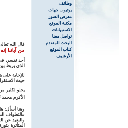
وظائف
يوتيوب جهات
معرض الصور
مكتبة الموقع
الاستبيانات
تواصل معنا
البحث المتقدم
قال الله تعال
كتاب الموقع
من آياتنا إن
الأرشيف
أجد نفسي في 
الذي يربط بين
للإجابة على ه
حيث الاستقراء
يحلو لكثير م
الأكرم محمد 
وهنا أسأل: ه
«التطواف الس
والبعيد عن ال
المتأثرة بثو