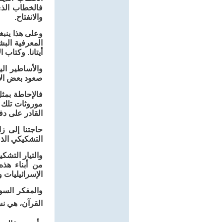
فالخطاب الذي
والانفتاح.
وعلى هذا ينبغ
المعرفية البش
أيتانا. وكتاب
والأساطير ال
صعود بعض ال
فالإحاطة بمثل
موروثات تلك 
القادر على د
حاجتنا إلى ز
التشكيكي الذي
والتيار التش
من أبناء هذه
الإسرائيليات 
والمفكر السو
القرآن، هي ن