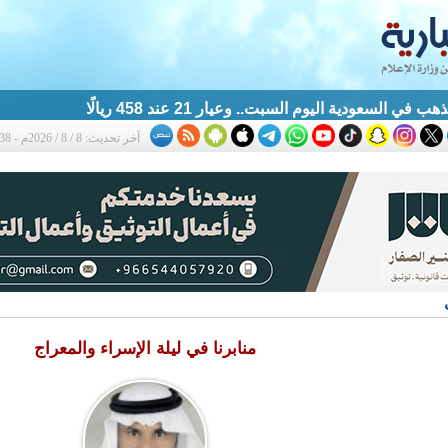
ي السعودية اليوم السبت.. وعيار 21 عند 458 ريالًا
آخر تحديث: 8 / 8 / 2026م - 2:38 م
منابرنا في ليلة الإسراء والمعراج