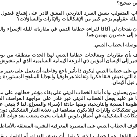
كس صحيح؟
ب المتقولب بنسق السرد التاريخي المغلق قادر على إشباع فضول ه
متلئة عقولهم بزخم كبير من الإشكاليات والإثارات والتساؤلات؟
ن يفتحان لي آفاقا لقراءة خطابنا الديني في مقارباته لليلة الإسراء و
ة إلى عنصرين مهمين هما:
وصلة الخطاب الديني:
رف بأن مقاربات ومعالجات خطابنا الديني لهذا الحدث منطلقة من 
يشير إلى الإنسان المؤمن ذي النزعة الإيمانية التسليمية الذي لم تتشو
ي على خطابنا الديني ليكون ذا تأثير ناجع وفاعلية أن يعمل على تغيي
دة التي تعيش قلقا فكريا وتفاعلا هرطوقيا وانجذابا للمناهج المستوردة
قبل الإيمان.
من يحملون لواء أمانة الخطاب الديني على بقاء مؤشر خطابهم على ما هو
 هو عليه يجعل الخطاب الديني غير قادر على مواجهة العواصف ال
مة العقدية والتاريخية، ومنها حادثة الإسراء والمعراج. لذا لا ينبغي
من تشكيكات وإثارات لئلا يكون مساهما في تغذية التيار التشكيكي دو
إشكالات التشكيكية في أعماق نفوس الشباب بحيث يصعب بعد فوات الفو
قوف الخطاب الديني على المسيرة المعرفية البشرية المتعلقة بالأساطي
ي الفاعل هو الخطاب الذي لا يقبل أن يعيش العزلة، أو التقولب بق