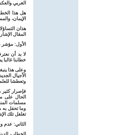
الغربي والع
هل هذا الخطا
الإيمان، والم
هذان التساؤلا
المقال الإشار
الأول: مؤشر ب
لا بد أن نعت
خطابنا غالبا 
وعلى هذا ينبغ
الأجيال الجدي
وتعطشا للعلم 
فإصرار كثير م
الحال على ما
مسلمات المنظو
وما تحفل به 
تغلغل تلك ال
الثاني: عدم و
الخطاب الدين