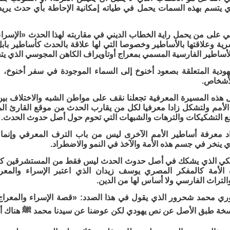
 يتسم بهذه السمات يحمل في طياته إمكانية الإحاطة بأي حدث يريد 
ي على من يحمل راية الخطاب الديني في مقاربته لهذا الحدث «الإسرا
رية وعلاقتها بالأساطير وخصوصا التي لها علاقة بالحدث كأساطير باب
 الأساطير الفارسية المسمي بمعراج أوتاويراف الكاهن المجوسي الذي
يهودية المتعلقة بصعود أخنوخ إلى السماء الموجودة في سفر أخنوخ،
أشخاص.
 هذه المسيرة المعرفية تجعلنا نقف على مواطن الشبه والاختلاف بين
الأمم ولتشكل زادا معرفيا لكل من يقارب الحدث من موقع القارئ الم
فع التشكيكات والترهات والشبهات التي تحوم حول أصل حدوث الحدث.
اد معرفة أساطير الأمم الآخرى ليس من باب الترف المعرفي وإنما 
 ينخر في جسم هذه الأمة والآخذ في النمو والاضطراد.
كيكي الذي يشكك في أصل حدوث الحدث ليس فقط من المستشرقين ككار
 الأمة كالمفكر المصري يوسف زيدان الذي اعتبر الإسراء والمعر
والتراث الفارسي ولا أساس لها من الدين.
ري محمد شحرور الذي يقول في هذا الصدد: «قصة الإسراء والمعراج الت
سخة طبق الأصل عن نص يهودي لكن عوضنا عن سيدنا محمد ﷺ هناك أ