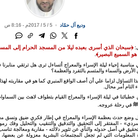
وديع آل حمّاد
5 / 5 / 2017م - 8:16 ص
﴿
سبحان الذي أسرى بعبده ليلا من المسجد الحرام إلى المسجد
ى:
ه هو السميع البصير
﴾
.
مناسبة إحياء ليلة الإسراء والمعراج أتساءل ترى هل ترتقي منابرنا
 الأرض والسماء والمتسم بالتفرد والعظمة؟
ذا التساؤل لزاما علي أن أصف الواقع المنبري كما هو في مقاربته لهذا 
 التام أمر محال.
ن خطبائنا في ليلة الإسراء والمعراج القيام بتطواف لاهث بين السما
ﷺ في رحلة عروجه.
ل وضع حدث بعظمة الإسراء والمعراج في إطار فكري ضيق ونسق معر
ردي» - المفتقر إلى التحقيق والتدقيق والتنقيب والتحليل وفك رمو
تحقيق في أصل حدوثه والنآي عن تثوير دلالته - مقاربة ومعالجة تناسب
رة المعلومات التي لم تجعل المجتمعات البشرية معزولة عن بعضها، 